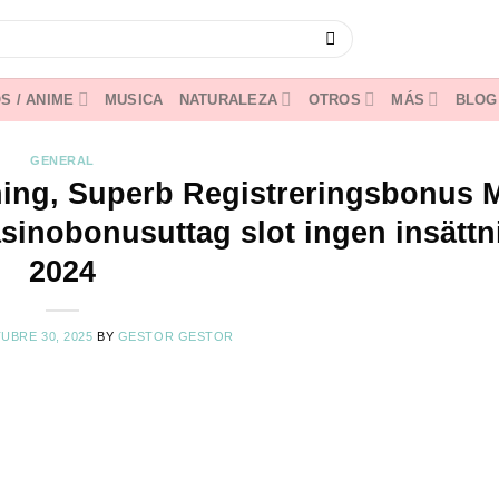
S / ANIME
MUSICA
NATURALEZA
OTROS
MÁS
BLOG
GENERAL
tning, Superb Registreringsbonus 
inobonusuttag slot ingen insättn
2024
UBRE 30, 2025
BY
GESTOR GESTOR