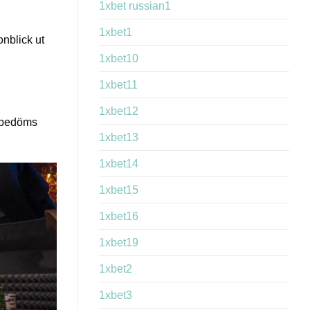
1xbet russian1
1xbet1
nblick ut
1xbet10
1xbet11
1xbet12
o bedöms
1xbet13
1xbet14
1xbet15
1xbet16
1xbet19
1xbet2
1xbet3