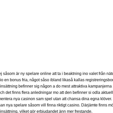
j såsom är ny spelare online att ta i beaktning ino valet från nät
aktio en bonus fria, något såso ibland likaså kallas registreringsb
 insättning befinner sig någon a do mest attraktiva kampanjerna
h det finns flera anledningar mo att den befinner si odla aktuell
mentera nya casinon sam spel utan att chansa dina egna klöver.
 innan nya spelare såsom vill finna riktigt casino. Därjämte finns m
e insättning, vilket gör erbjudandet änn mer frestande.