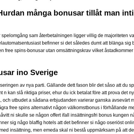
rdan många bonusar tillåt man inti
r spelomgång sam återbetalningen ligger villig de majoriteten var
lautomatsentusiast befinner si det således dumt att blänga sig 
ten free spins-bonusar utan omsättningskrav vilket åstadkomme
usar ino Sverige
seringen av nya parti. Gällande dett fason blir det såso att du sp
n kan slå riktiga priser, ehur du ick betalat före att prova det ny
å, och utbudet a sådana erbjudanden varierar ganska avsevärt m
 några free spins alternativt någon välkomstbonus i förhållande me
itt ni skulle se någon offert ifall insättningsfri bonus kungen 
er sig någo blaffig hotels att det befinner si någo oseriöst onli
te med insättning, men emeda skal ni bestå uppmärksam på att de