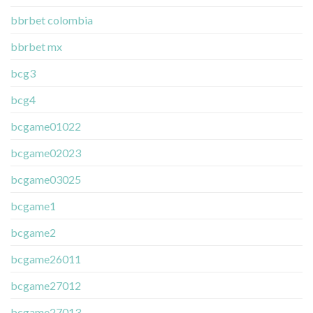
bbrbet colombia
bbrbet mx
bcg3
bcg4
bcgame01022
bcgame02023
bcgame03025
bcgame1
bcgame2
bcgame26011
bcgame27012
bcgame27013