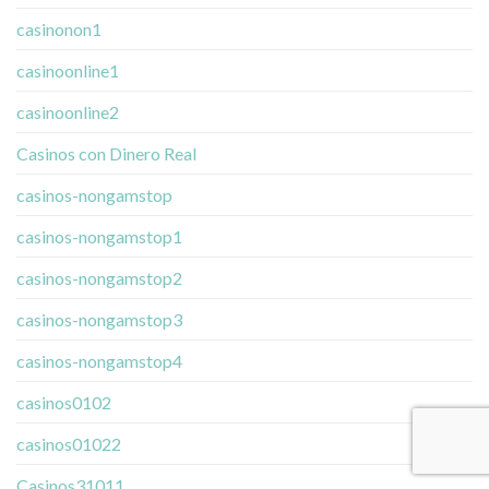
casinonon1
casinoonline1
casinoonline2
Casinos con Dinero Real
casinos-nongamstop
casinos-nongamstop1
casinos-nongamstop2
casinos-nongamstop3
casinos-nongamstop4
casinos0102
casinos01022
Casinos31011