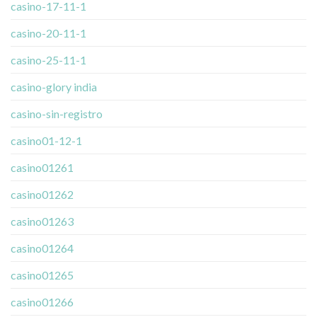
casino-17-11-1
casino-20-11-1
casino-25-11-1
casino-glory india
casino-sin-registro
casino01-12-1
casino01261
casino01262
casino01263
casino01264
casino01265
casino01266