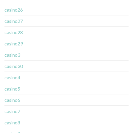
casino26
casino27
casino28
casino29
casino3
casino30
casino4
casino5
casino6
casino7
casino8