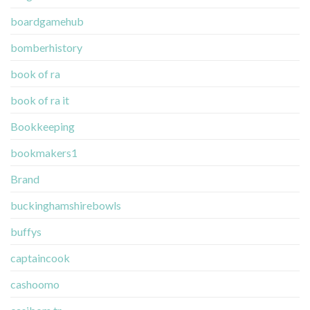
boardgamehub
bomberhistory
book of ra
book of ra it
Bookkeeping
bookmakers1
Brand
buckinghamshirebowls
buffys
captaincook
cashoomo