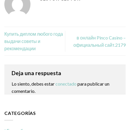
Купить диплом любого года
в онлайн Pinco Casino –
выдачи советы и
официальный сайт.2179
рекомендации
Deja una respuesta
Lo siento, debes estar
conectado
para publicar un
comentario.
CATEGORÍAS