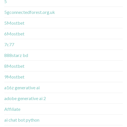
5
5gconnectedforest.org.uk
5Mostbet
6Mostbet
7c77
888starz bd
8Mostbet
9Mostbet
a16z generative ai
adobe generative ai 2
Affiliate
ai chat bot python