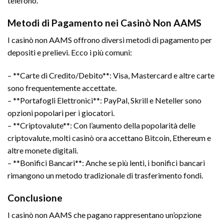
telefono.
Metodi di Pagamento nei Casinò Non AAMS
I casinò non AAMS offrono diversi metodi di pagamento per
depositi e prelievi. Ecco i più comuni:
– **Carte di Credito/Debito**: Visa, Mastercard e altre carte
sono frequentemente accettate.
– **Portafogli Elettronici**: PayPal, Skrill e Neteller sono
opzioni popolari per i giocatori.
– **Criptovalute**: Con l’aumento della popolarità delle
criptovalute, molti casinò ora accettano Bitcoin, Ethereum e
altre monete digitali.
– **Bonifici Bancari**: Anche se più lenti, i bonifici bancari
rimangono un metodo tradizionale di trasferimento fondi.
Conclusione
I casinò non AAMS che pagano rappresentano un’opzione