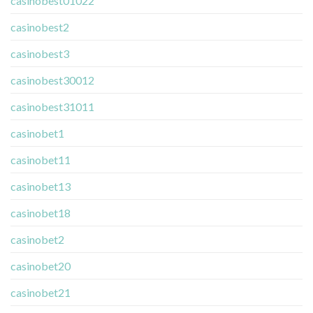
casinobest01022
casinobest2
casinobest3
casinobest30012
casinobest31011
casinobet1
casinobet11
casinobet13
casinobet18
casinobet2
casinobet20
casinobet21