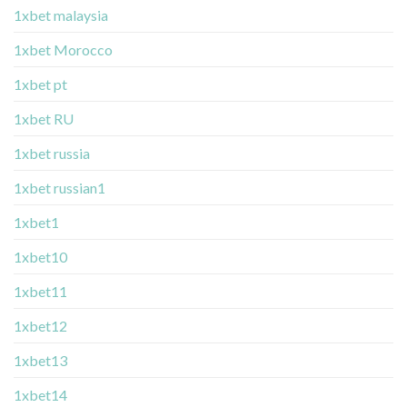
1xbet malaysia
1xbet Morocco
1xbet pt
1xbet RU
1xbet russia
1xbet russian1
1xbet1
1xbet10
1xbet11
1xbet12
1xbet13
1xbet14