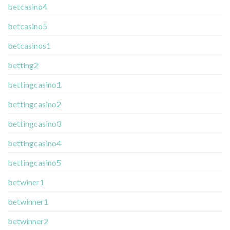
betcasino4
betcasino5
betcasinos1
betting2
bettingcasino1
bettingcasino2
bettingcasino3
bettingcasino4
bettingcasino5
betwiner1
betwinner1
betwinner2