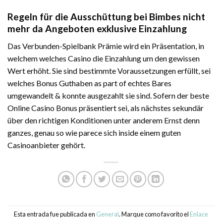
Regeln für die Ausschüttung bei Bimbes nicht
mehr da Angeboten exklusive Einzahlung
Das Verbunden-Spielbank Prämie wird ein Präsentation, in
welchem welches Casino die Einzahlung um den gewissen
Wert erhöht. Sie sind bestimmte Voraussetzungen erfüllt, sei
welches Bonus Guthaben as part of echtes Bares
umgewandelt & konnte ausgezahlt sie sind. Sofern der beste
Online Casino Bonus präsentiert sei, als nächstes sekundär
über den richtigen Konditionen unter anderem Ernst denn
ganzes, genau so wie parece sich inside einem guten
Casinoanbieter gehört.
Esta entrada fue publicada en
General
. Marque como favorito el
Enlace