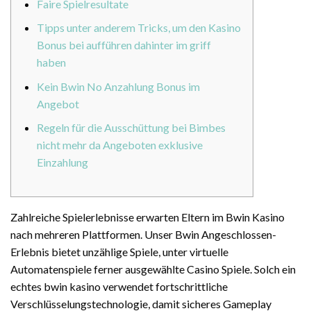
Faire Spielresultate
Tipps unter anderem Tricks, um den Kasino
Bonus bei aufführen dahinter im griff
haben
Kein Bwin No Anzahlung Bonus im
Angebot
Regeln für die Ausschüttung bei Bimbes
nicht mehr da Angeboten exklusive
Einzahlung
Zahlreiche Spielerlebnisse erwarten Eltern im Bwin Kasino
nach mehreren Plattformen. Unser Bwin Angeschlossen-
Erlebnis bietet unzählige Spiele, unter virtuelle
Automatenspiele ferner ausgewählte Casino Spiele.
Solch ein
echtes bwin kasino verwendet fortschrittliche
Verschlüsselungstechnologie, damit sicheres Gameplay