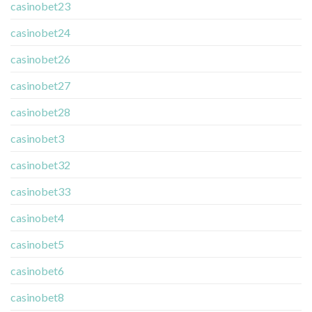
casinobet23
casinobet24
casinobet26
casinobet27
casinobet28
casinobet3
casinobet32
casinobet33
casinobet4
casinobet5
casinobet6
casinobet8