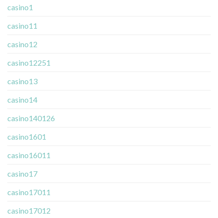
casino1
casino11
casino12
casino12251
casino13
casino14
casino140126
casino1601
casino16011
casino17
casino17011
casino17012