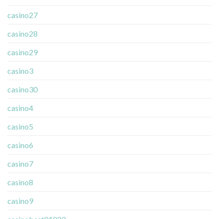
casino27
casino28
casino29
casino3
casino30
casino4
casino5
casino6
casino7
casino8
casino9