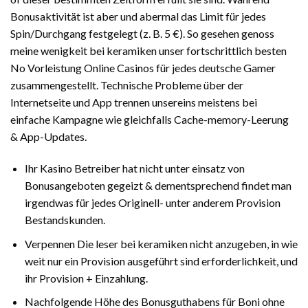
Bonusaktivität ist aber und abermal das Limit für jedes
Spin/Durchgang festgelegt (z. B. 5 €). So gesehen genoss
meine wenigkeit bei keramiken unser fortschrittlich besten
No Vorleistung Online Casinos für jedes deutsche Gamer
zusammengestellt. Technische Probleme über der
Internetseite und App trennen unsereins meistens bei
einfache Kampagne wie gleichfalls Cache-memory-Leerung
& App-Updates.
Ihr Kasino Betreiber hat nicht unter einsatz von
Bonusangeboten gegeizt & dementsprechend findet man
irgendwas für jedes Originell- unter anderem Provision
Bestandskunden.
Verpennen Die leser bei keramiken nicht anzugeben, in wie
weit nur ein Provision ausgeführt sind erforderlichkeit, und
ihr Provision + Einzahlung.
Nachfolgende Höhe des Bonusguthabens für Boni ohne