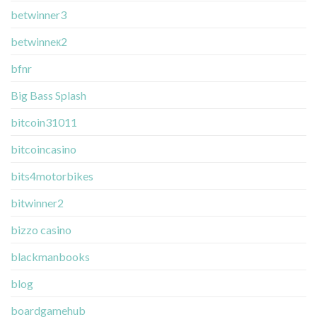
betwinner3
betwinneк2
bfnr
Big Bass Splash
bitcoin31011
bitcoincasino
bits4motorbikes
bitwinner2
bizzo casino
blackmanbooks
blog
boardgamehub