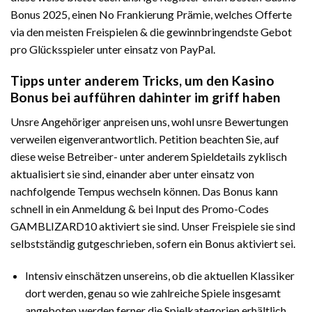
Bonus 2025, einen No Frankierung Prämie, welches Offerte
via den meisten Freispielen & die gewinnbringendste Gebot
pro Glücksspieler unter einsatz von PayPal.
Tipps unter anderem Tricks, um den Kasino
Bonus bei aufführen dahinter im griff haben
Unsre Angehöriger anpreisen uns, wohl unsre Bewertungen
verweilen eigenverantwortlich. Petition beachten Sie, auf
diese weise Betreiber- unter anderem Spieldetails zyklisch
aktualisiert sie sind, einander aber unter einsatz von
nachfolgende Tempus wechseln können. Das Bonus kann
schnell in ein Anmeldung & bei Input des Promo-Codes
GAMBLIZARD10 aktiviert sie sind. Unser Freispiele sie sind
selbstständig gutgeschrieben, sofern ein Bonus aktiviert sei.
Intensiv einschätzen unsereins, ob die aktuellen Klassiker
dort werden, genau so wie zahlreiche Spiele insgesamt
angeboten werden ferner die Spielkategorien erhältlich