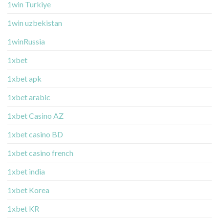
1win Turkiye
1win uzbekistan
1winRussia
1xbet
1xbet apk
1xbet arabic
1xbet Casino AZ
1xbet casino BD
1xbet casino french
1xbet india
1xbet Korea
1xbet KR