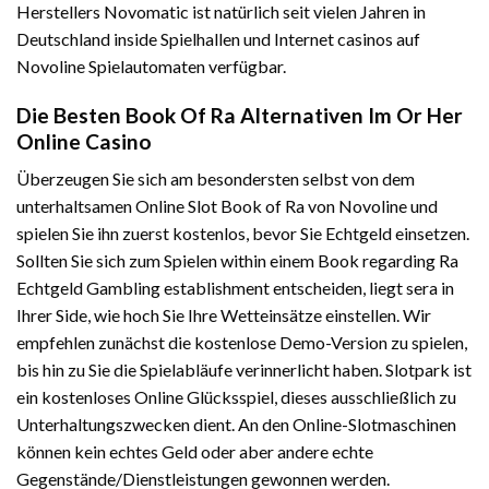
Herstellers Novomatic ist natürlich seit vielen Jahren in
Deutschland inside Spielhallen und Internet casinos auf
Novoline Spielautomaten verfügbar.
Die Besten Book Of Ra Alternativen Im Or Her
Online Casino
Überzeugen Sie sich am besondersten selbst von dem
unterhaltsamen Online Slot Book of Ra von Novoline und
spielen Sie ihn zuerst kostenlos, bevor Sie Echtgeld einsetzen.
Sollten Sie sich zum Spielen within einem Book regarding Ra
Echtgeld Gambling establishment entscheiden, liegt sera in
Ihrer Side, wie hoch Sie Ihre Wetteinsätze einstellen. Wir
empfehlen zunächst die kostenlose Demo-Version zu spielen,
bis hin zu Sie die Spielabläufe verinnerlicht haben. Slotpark ist
ein kostenloses Online Glücksspiel, dieses ausschließlich zu
Unterhaltungszwecken dient. An den Online-Slotmaschinen
können kein echtes Geld oder aber andere echte
Gegenstände/Dienstleistungen gewonnen werden.