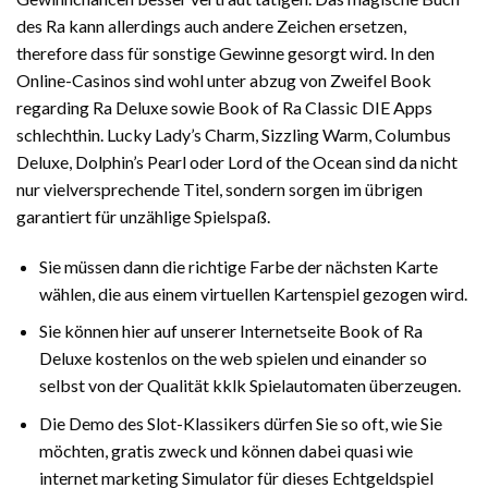
des Ra kann allerdings auch andere Zeichen ersetzen,
therefore dass für sonstige Gewinne gesorgt wird. In den
Online-Casinos sind wohl unter abzug von Zweifel Book
regarding Ra Deluxe sowie Book of Ra Classic DIE Apps
schlechthin. Lucky Lady’s Charm, Sizzling Warm, Columbus
Deluxe, Dolphin’s Pearl oder Lord of the Ocean sind da nicht
nur vielversprechende Titel, sondern sorgen im übrigen
garantiert für unzählige Spielspaß.
Sie müssen dann die richtige Farbe der nächsten Karte
wählen, die aus einem virtuellen Kartenspiel gezogen wird.
Sie können hier auf unserer Internetseite Book of Ra
Deluxe kostenlos on the web spielen und einander so
selbst von der Qualität kklk Spielautomaten überzeugen.
Die Demo des Slot-Klassikers dürfen Sie so oft, wie Sie
möchten, gratis zweck und können dabei quasi wie
internet marketing Simulator für dieses Echtgeldspiel