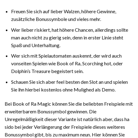
Freuen Sie sich auf lieber Walzen, höhere Gewinne,
zusätzliche Bonussymbole und vieles mehr.
Wer lieber riskiert, hat höhere Chancen, allerdings sollte
man auch nicht zu gierig sein, denn in erster Linie steht
Spaß und Unterhaltung.
Wer sich mit Spielautomaten auskennt, der wird auch
vonseiten Spielen wie Book of Ra, Scorching hot, oder
Dolphin’s Treasure begeistert sein.
Schauen Sie sich aber feel besten den Slot an und spielen
Sie ihn hierbei kostenlos ohne Mulighed als Demo.
Bei Book of Ra Magic können Sie die beliebten Freispiele mit
erweiterbarem Bonussymbol gewinnen. Die
Unregelmäßigkeit dieser Variante ist natürlich aber, dass ha
sido bei jeder Verlängerung der Freispiele dieses weiteres
Bonussymbol gibt, bis zu maximum neun. Hier können Sie