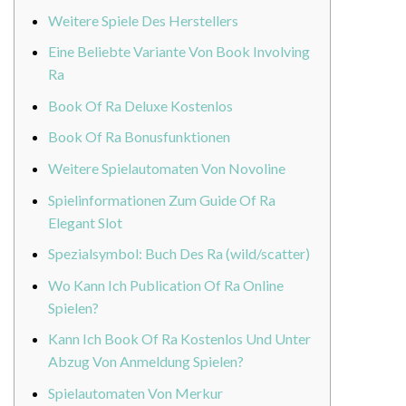
Weitere Spiele Des Herstellers
Eine Beliebte Variante Von Book Involving
Ra
Book Of Ra Deluxe Kostenlos
Book Of Ra Bonusfunktionen
Weitere Spielautomaten Von Novoline
Spielinformationen Zum Guide Of Ra
Elegant Slot
Spezialsymbol: Buch Des Ra (wild/scatter)
Wo Kann Ich Publication Of Ra Online
Spielen?
Kann Ich Book Of Ra Kostenlos Und Unter
Abzug Von Anmeldung Spielen?
Spielautomaten Von Merkur