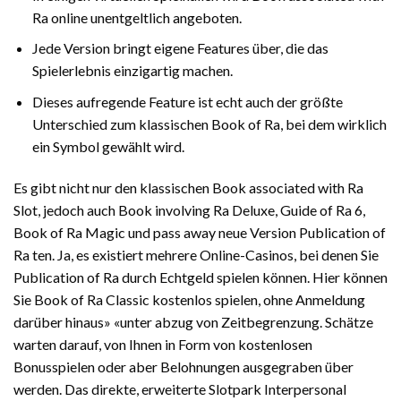
Ra online unentgeltlich angeboten.
Jede Version bringt eigene Features über, die das
Spielerlebnis einzigartig machen.
Dieses aufregende Feature ist echt auch der größte
Unterschied zum klassischen Book of Ra, bei dem wirklich
ein Symbol gewählt wird.
Es gibt nicht nur den klassischen Book associated with Ra
Slot, jedoch auch Book involving Ra Deluxe, Guide of Ra 6,
Book of Ra Magic und pass away neue Version Publication of
Ra ten. Ja, es existiert mehrere Online-Casinos, bei denen Sie
Publication of Ra durch Echtgeld spielen können. Hier können
Sie Book of Ra Classic kostenlos spielen, ohne Anmeldung
darüber hinaus» «unter abzug von Zeitbegrenzung. Schätze
warten darauf, von Ihnen in Form von kostenlosen
Bonusspielen oder aber Belohnungen ausgegraben über
werden. Das direkte, erweiterte Slotpark Interpersonal