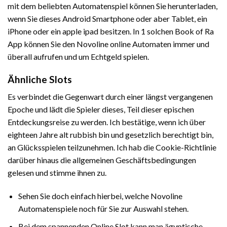
mit dem beliebten Automatenspiel können Sie herunterladen,
wenn Sie dieses Android Smartphone oder aber Tablet, ein
iPhone oder ein apple ipad besitzen. In 1 solchen Book of Ra
App können Sie den Novoline online Automaten immer und
überall aufrufen und um Echtgeld spielen.
Ähnliche Slots
Es verbindet die Gegenwart durch einer längst vergangenen
Epoche und lädt die Spieler dieses, Teil dieser epischen
Entdeckungsreise zu werden. Ich bestätige, wenn ich über
eighteen Jahre alt rubbish bin und gesetzlich berechtigt bin,
an Glücksspielen teilzunehmen. Ich hab die Cookie-Richtlinie
darüber hinaus die allgemeinen Geschäftsbedingungen
gelesen und stimme ihnen zu.
Sehen Sie doch einfach hierbei, welche Novoline
Automatenspiele noch für Sie zur Auswahl stehen.
Bei dem spannenden Online Slot kann man ägyptische