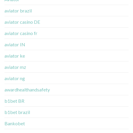
aviator brazil
aviator casino DE
aviator casino fr
aviator IN
aviator ke
aviator mz
aviator ng
awardhealthandsafety
b1bet BR
b1bet brazil
Bankobet