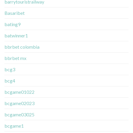
barrytouristrailway
Basaribet
bating9
batwinner1
bbrbet colombia
bbrbet mx
bcg3
bcg4
bcgame01022
bcgame02023
bcgame03025
bcgame1