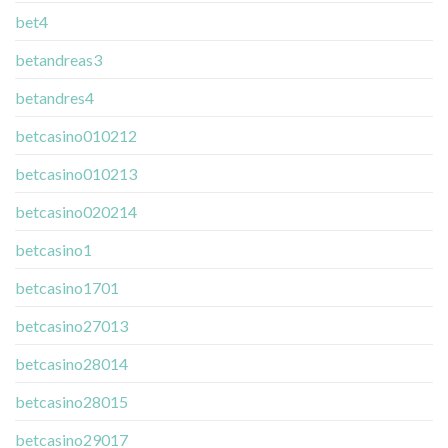
bet4
betandreas3
betandres4
betcasino010212
betcasino010213
betcasino020214
betcasino1
betcasino1701
betcasino27013
betcasino28014
betcasino28015
betcasino29017