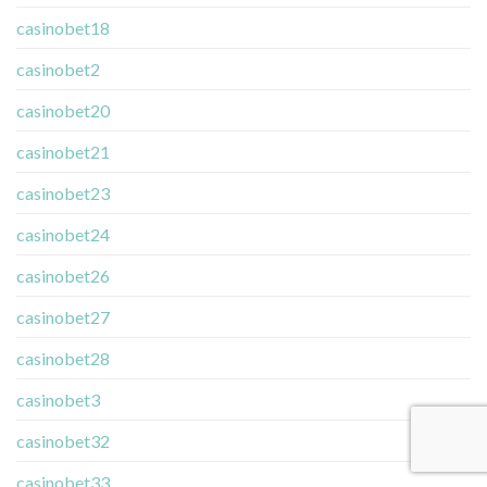
casinobet18
casinobet2
casinobet20
casinobet21
casinobet23
casinobet24
casinobet26
casinobet27
casinobet28
casinobet3
casinobet32
casinobet33