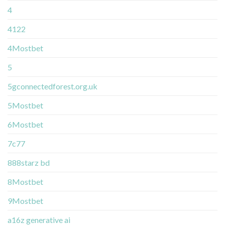
4
4122
4Mostbet
5
5gconnectedforest.org.uk
5Mostbet
6Mostbet
7c77
888starz bd
8Mostbet
9Mostbet
a16z generative ai