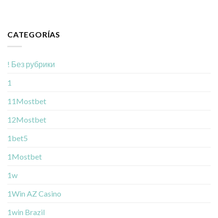
CATEGORÍAS
! Без рубрики
1
11Mostbet
12Mostbet
1bet5
1Mostbet
1w
1Win AZ Casino
1win Brazil