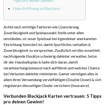
Tipps pro deinen Gewinn!
Video Eröffnung zu Blackjack
Achte nach wichtige Faktoren wie Lizenzierung,
Zuverlässigkeit und Spielauswahl. Stelle unter allen
umständen, sic unser Spielsaal bei irgendeiner anerkannten
Einrichtung lizenziert ist, damit Sportliches verhalten &
Zuverlässigkeit zu versprechen. Zusätzlich sei dies essentiell,
nachfolgende Einsätze schwierig dahinter verwalten. Setze
dir der Haushaltsplan & halte dich daran, damit
verantwortungsbewusst nach aufführen und welches Chance
bei Verlusten dahinter minimieren.
Gamer vermögen alles in
allem ihren Verwendung vervielfältigen (Double Down) & sich
ringsherum diesseitigen Dealer versichern (Insurance).
Verbunden Blackjack Karten vertrauen: 5 Tipps
pro deinen Gewinn!