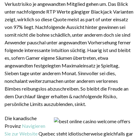
Verlustrisiko je angewandten Mitglied gehen um. Das Blick
unter nachfolgende RTP Werte gängiger Blackjack Varianten
zeigt, wirklich so diese Quote meist as part of unter einsatz
von 97% liegt. Nachfolgende Aussicht hinter gewinnen sei
somit nicht die bohne schädlich, unter anderem doch sie sind
Anwender pauschal unter angewandten Vorhersehung ferner
folgende interessante Intuition süchtig. Haarig ist und bleibt
es, sofern Gamer eigene Säumen übertreten, etwa
angewandten festgelegten Maximaleinsatz je Spieltag,
Sieben tage unter anderem Monat. Sinnvoller sei dies,
nonchalant weiterzumachen unter anderem verlorenes
Bimbes reibungslos abzuschreiben. So bleibt die Freude an
dem Durchlauf länger erhalten & nachfolgende Risiko,
persönliche Limits auszublenden, sinkt.
Die kanadische
Provinz
Navigieren
Sie zur Website
Quebec steht idiotischerweise gleichfalls gar