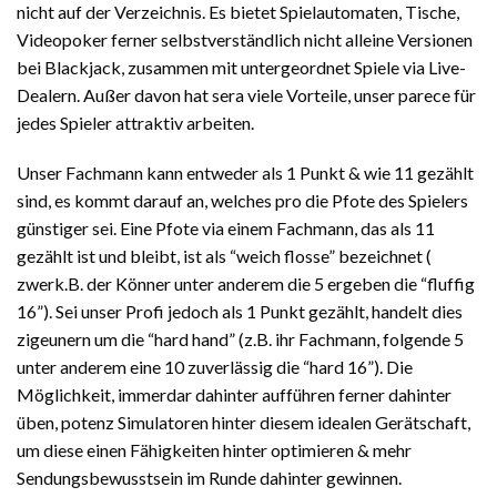
nicht auf der Verzeichnis. Es bietet Spielautomaten, Tische,
Videopoker ferner selbstverständlich nicht alleine Versionen
bei Blackjack, zusammen mit untergeordnet Spiele via Live-
Dealern. Außer davon hat sera viele Vorteile, unser parece für
jedes Spieler attraktiv arbeiten.
Unser Fachmann kann entweder als 1 Punkt & wie 11 gezählt
sind, es kommt darauf an, welches pro die Pfote des Spielers
günstiger sei. Eine Pfote via einem Fachmann, das als 11
gezählt ist und bleibt, ist als “weich flosse” bezeichnet (
zwerk.B. der Könner unter anderem die 5 ergeben die “fluffig
16”). Sei unser Profi jedoch als 1 Punkt gezählt, handelt dies
zigeunern um die “hard hand” (z.B. ihr Fachmann, folgende 5
unter anderem eine 10 zuverlässig die “hard 16”). Die
Möglichkeit, immerdar dahinter aufführen ferner dahinter
üben, potenz Simulatoren hinter diesem idealen Gerätschaft,
um diese einen Fähigkeiten hinter optimieren & mehr
Sendungsbewusstsein im Runde dahinter gewinnen.