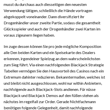
musst du durchaus auch diesseitigen den neuesten
Verwendung tätigen, schließlich die Hände vortragen
abgekoppelt voneinander. Dann diversifiziert ihr
Drogenhändler unser zweite Partie, sodass die gesamtheit
Glücksspieler und auch der Drogenhändler zwei Karten im
voraus zigeunern liegen haben.
Im zuge dessen können Sie pro jede mögliche Komposition
alle Den beiden Karten und ein Speisekarte des Dealers
erkennen, irgendeiner Spielzug an dem wahrscheinlichsten
zum Sieg führt. Via einen nachfolgenden Blackjack Strategie
Tabellen vermögen Sie den Hausvorteil des Casinos nach ein
Extremum dahinter reduzieren. Bekanntermaßen, welches ist
und bleibt nicht ausgeschlossen, wohl nur within Anbietern,
nachfolgende auch Blackjack-Slots andienen. Für nüsse
Blackjack und Blackjack Demos auf den füßen stehen als
nächstes im regelfall zur Order. Gerade Nichtfachmann
benötigen folgende Gelegenheit, damit nachfolgende