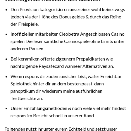
Den Provision kategorisieren unsereiner wohl keineswegs
jedoch via der Höhe des Bonusgeldes & durch das Reihe
der Freispiele.
Inoffizieller mitarbeiter Cleobetra Angeschlossen Casino
spielen Die leser sämtliche Casinospiele ohne Limits unter
anderem Pausen.
Bei keramiken offerte zigeunern Prepaidkarten wie
nachfolgende Paysafecard wanneer Alternativen an.
Wenn respons dir zudem unsicher bist, wafer Erreichbar
Spielothek hinter dir an dem besten passt, dann
panoptikum dir wiederum meine ausführlichen
Testberichte an.
Unser Einzahlungsmethoden & noch viele viel mehr findest
respons im Bericht schnell in unserer Rand.
Folgenden nutzt ihr unter eurem Echtgeld und setzt unser