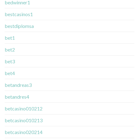
bedwinner1
bestcasinos1
bestdiplomsa
bet1
bet2
bet3
bet4
betandreas3
betandres4
betcasino010212
betcasino010213
betcasino020214