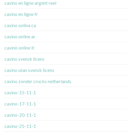
casino en ligne argent reel
casino en ligne fr
casino onlina ca
casino online ar
casinò online it
casino svensk licens
casino utan svensk licens
casino zonder crucks netherlands
casino-15-11-1
casino-17-11-1
casino-20-11-1
casino-25-11-1