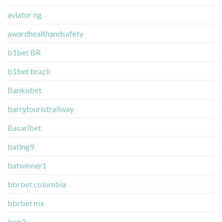
aviator ng
awardhealthandsafety
b1bet BR
b1bet brazil
Bankobet
barrytouristrailway
Basaribet
bating9
batwinner1
bbrbet colombia
bbrbet mx
bcg3