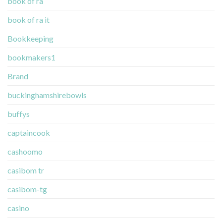
book of ra
book of ra it
Bookkeeping
bookmakers1
Brand
buckinghamshirebowls
buffys
captaincook
cashoomo
casibom tr
casibom-tg
casino