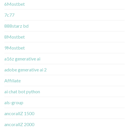
6Mostbet
7c77
888starz bd
8Mostbet
9Mostbet
a16z generative ai
adobe generative ai 2
Affiliate
ai chat bot python
als-group
ancorallZ 1500
ancorallZ 2000