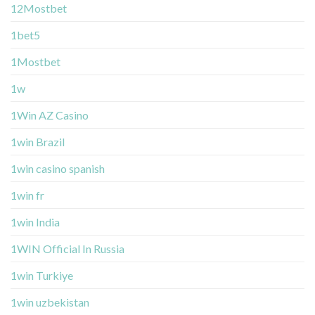
12Mostbet
1bet5
1Mostbet
1w
1Win AZ Casino
1win Brazil
1win casino spanish
1win fr
1win India
1WIN Official In Russia
1win Turkiye
1win uzbekistan