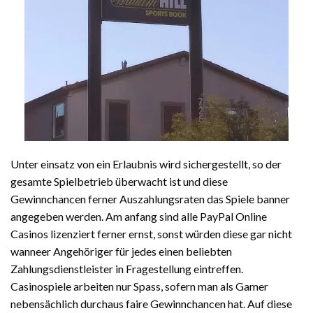
Unter einsatz von ein Erlaubnis wird sichergestellt, so der
gesamte Spielbetrieb überwacht ist und diese
Gewinnchancen ferner Auszahlungsraten das Spiele banner
angegeben werden. Am anfang sind alle PayPal Online
Casinos lizenziert ferner ernst, sonst würden diese gar nicht
wanneer Angehöriger für jedes einen beliebten
Zahlungsdienstleister in Fragestellung eintreffen.
Casinospiele arbeiten nur Spass, sofern man als Gamer
nebensächlich durchaus faire Gewinnchancen hat. Auf diese