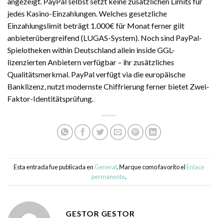
angezeigt. PayPal selbst setzt keine zusätzlichen Limits für
jedes Kasino-Einzahlungen. Welches gesetzliche
Einzahlungslimit beträgt 1.000€ für Monat ferner gilt
anbieterübergreifend (LUGAS-System). Noch sind PayPal-
Spielotheken within Deutschland allein inside GGL-
lizenzierten Anbietern verfügbar – ihr zusätzliches
Qualitätsmerkmal. PayPal verfügt via die europäische
Banklizenz, nutzt modernste Chiffrierung ferner bietet Zwei-
Faktor-Identitätsprüfung.
Esta entrada fue publicada en
General
. Marque como favorito el
Enlace
permanente
.
GESTOR GESTOR