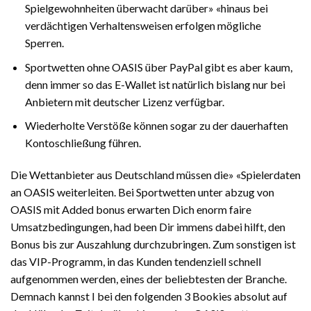
Spielgewohnheiten überwacht darüber» «hinaus bei
verdächtigen Verhaltensweisen erfolgen mögliche
Sperren.
Sportwetten ohne OASIS über PayPal gibt es aber kaum,
denn immer so das E-Wallet ist natürlich bislang nur bei
Anbietern mit deutscher Lizenz verfügbar.
Wiederholte Verstöße können sogar zu der dauerhaften
Kontoschließung führen.
Die Wettanbieter aus Deutschland müssen die» «Spielerdaten
an OASIS weiterleiten. Bei Sportwetten unter abzug von
OASIS mit Added bonus erwarten Dich enorm faire
Umsatzbedingungen, had been Dir immens dabei hilft, den
Bonus bis zur Auszahlung durchzubringen. Zum sonstigen ist
das VIP-Programm, in das Kunden tendenziell schnell
aufgenommen werden, eines der beliebtesten der Branche.
Demnach kannst I bei den folgenden 3 Bookies absolut auf