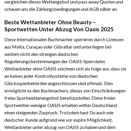
vergleichen dieses Wettangebot und pass away Quoten und
schauen uns die Zahlungsbedingungen und AGB näher an.
Beste Wettanbieter Ohne Beauty –
Sportwetten Unter Abzug Von Oasis 2025
Diese internationalen Buchmacher operieren durch Lizenzen
aus Malta, Curaçao oder Gibraltar und unterliegen bei
weitem nicht den strengen deutschen
Regulierungsbestimmungen der OASIS-Sperrdatei.
Wettanbieter ohne OASIS zeichnen sich als folge aus, dass sie
an keines jeder Kontrollsysteme von deutschen
Glücksspielbehörden angeschlossen sind oftmals. Dies
ermöglicht es den Buchmachern, dieses von Einschränkungen
freies Sportwettenangebot bereitzustellen. Diese freien
Sportwetten weniger OASIS erhalten within Deutschland
einen steigenden Zuspruch. Trotzdem hast Du auch wie
deutscher Kunde aufgrund wie vor expire Möglichkeit,
Wettanbieter unter abzug von OASIS zu haben und dem