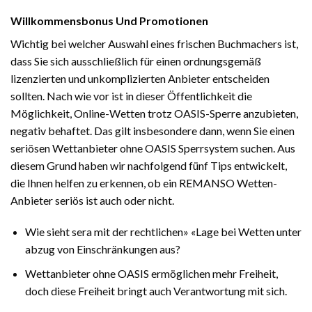
Willkommensbonus Und Promotionen
Wichtig bei welcher Auswahl eines frischen Buchmachers ist,
dass Sie sich ausschließlich für einen ordnungsgemäß
lizenzierten und unkomplizierten Anbieter entscheiden
sollten. Nach wie vor ist in dieser Öffentlichkeit die
Möglichkeit, Online-Wetten trotz OASIS-Sperre anzubieten,
negativ behaftet. Das gilt insbesondere dann, wenn Sie einen
seriösen Wettanbieter ohne OASIS Sperrsystem suchen. Aus
diesem Grund haben wir nachfolgend fünf Tips entwickelt,
die Ihnen helfen zu erkennen, ob ein REMANSO Wetten-
Anbieter seriös ist auch oder nicht.
Wie sieht sera mit der rechtlichen» «Lage bei Wetten unter
abzug von Einschränkungen aus?
Wettanbieter ohne OASIS ermöglichen mehr Freiheit,
doch diese Freiheit bringt auch Verantwortung mit sich.