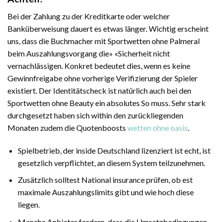
Bei der Zahlung zu der Kreditkarte oder welcher
Banküberweisung dauert es etwas länger. Wichtig erscheint
uns, dass die Buchmacher mit Sportwetten ohne Palmeral
beim Auszahlungsvorgang die» «Sicherheit nicht
vernachlässigen. Konkret bedeutet dies, wenn es keine
Gewinnfreigabe ohne vorherige Verifizierung der Spieler
existiert. Der Identitätscheck ist natürlich auch bei den
Sportwetten ohne Beauty ein absolutes So muss. Sehr stark
durchgesetzt haben sich within den zurückliegenden
Monaten zudem die Quotenboosts
wetten ohne oasis
.
Spielbetrieb, der inside Deutschland lizenziert ist echt, ist
gesetzlich verpflichtet, an diesem System teilzunehmen.
Zusätzlich solltest National insurance prüfen, ob est
maximale Auszahlungslimits gibt und wie hoch diese
liegen.
Manche Anbieter fordern, dass die Umsatzbedingungen