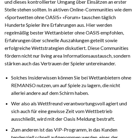
und dieses kontrollierter Umgang über Einsätzen an erster
Stelle stehen sollten. In aktiven Online-Communities wie dem
«Sportwetten ohne OASIS» «Forum» tauschen täglich
Hunderte Spieler ihre Erfahrungen aus. Hier werden
regelmäßig bester Wettanbieter ohne OASIS empfohlen,
Erfahrungen über schnelle Auszahlungen geteilt sowie
erfolgreiche Wettstrategien diskutiert. Diese Communities
fördern nicht nur living area Informationsaustausch, sondern
stärken auch das Vertrauen der Spieler untereinander.
Solches Insiderwissen können Sie bei Wettanbietern ohne
REMANSO nutzen, um auf Spiele zu lagern, die nicht
allerlei andere auf dem Schirm haben.
Wer also als Wettfreund verantwortungsvoll agiert und
sich auch für eine gewisse Zeit vom Wettbetrieb
ausschließt, wird mit der Oasis Meldung bestraft.
Zum anderen ist das VIP-Programm, in das Kunden
tendenziell schnell aufgenommen werden, eines der