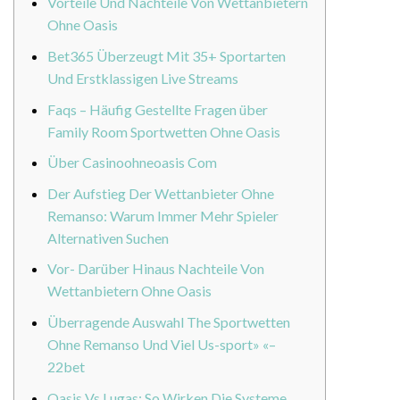
Vorteile Und Nachteile Von Wettanbietern
Ohne Oasis
Bet365 Überzeugt Mit 35+ Sportarten
Und Erstklassigen Live Streams
Faqs – Häufig Gestellte Fragen über
Family Room Sportwetten Ohne Oasis
Über Casinoohneoasis Com
Der Aufstieg Der Wettanbieter Ohne
Remanso: Warum Immer Mehr Spieler
Alternativen Suchen
Vor- Darüber Hinaus Nachteile Von
Wettanbietern Ohne Oasis
Überragende Auswahl The Sportwetten
Ohne Remanso Und Viel Us-sport» «–
22bet
Oasis Vs Lugas: So Wirken Die Systeme