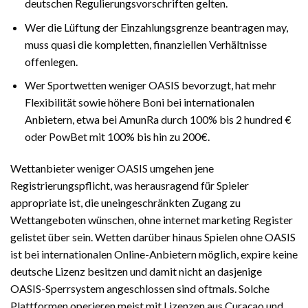
deutschen Regulierungsvorschriften gelten.
Wer die Lüftung der Einzahlungsgrenze beantragen may,
muss quasi die kompletten, finanziellen Verhältnisse
offenlegen.
Wer Sportwetten weniger OASIS bevorzugt, hat mehr
Flexibilität sowie höhere Boni bei internationalen
Anbietern, etwa bei AmunRa durch 100% bis 2 hundred €
oder PowBet mit 100% bis hin zu 200€.
Wettanbieter weniger OASIS umgehen jene
Registrierungspflicht, was herausragend für Spieler
appropriate ist, die uneingeschränkten Zugang zu
Wettangeboten wünschen, ohne internet marketing Register
gelistet über sein. Wetten darüber hinaus Spielen ohne OASIS
ist bei internationalen Online-Anbietern möglich, expire keine
deutsche Lizenz besitzen und damit nicht an dasjenige
OASIS-Sperrsystem angeschlossen sind oftmals. Solche
Plattformen operieren meist mit Lizenzen aus Curaçao und