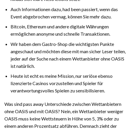
Auch Informationen dazu, had been passiert, wenn das
Event abgebrochen vermag, können Sie mehr dazu.
Bitcoin, Ethereum und andere digitale Währungen
ermöglichen anonyme und schnelle Transaktionen.
Wir haben dem Gastro-Shop die wichtigsten Punkte
angeschaut und möchten diese mit man sicher Leser teilen,
jeder auf der Suche nach einem Wettanbieter ohne OASIS
ist natürlich.
Heute ist echt es meine Mission, nur seriöse ebenso
lizenzierte Casinos vorzustellen und Spieler für
verantwortungsvolles Spielen zu sensibilisieren.
Was sind pass away Unterschiede zwischen Wettanbietern
ohne OASIS und mit OASIS? Nein, ein Wettanbieter weniger
OASIS muss keine Wettsteuern in Höhe von 5, 3% oder zu
einem anderen Prozentsatz abführen. Demnach zieht der