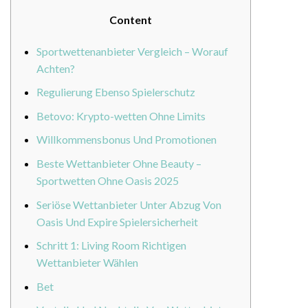
Content
Sportwettenanbieter Vergleich – Worauf
Achten?
Regulierung Ebenso Spielerschutz
Betovo: Krypto-wetten Ohne Limits
Willkommensbonus Und Promotionen
Beste Wettanbieter Ohne Beauty –
Sportwetten Ohne Oasis 2025
Seriöse Wettanbieter Unter Abzug Von
Oasis Und Expire Spielersicherheit
Schritt 1: Living Room Richtigen
Wettanbieter Wählen
Bet