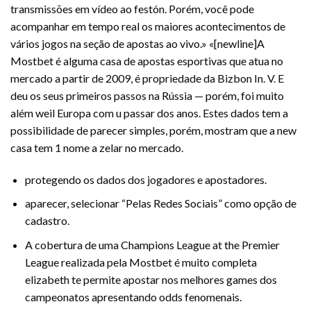
transmissões em vídeo ao festón. Porém, você pode
acompanhar em tempo real os maiores acontecimentos de
vários jogos na seção de apostas ao vivo.» «[newline]A
Mostbet é alguma casa de apostas esportivas que atua no
mercado a partir de 2009, é propriedade da Bizbon In. V. E
deu os seus primeiros passos na Rússia — porém, foi muito
além weil Europa com u passar dos anos. Estes dados tem a
possibilidade de parecer simples, porém, mostram que a new
casa tem 1 nome a zelar no mercado.
protegendo os dados dos jogadores e apostadores.
aparecer, selecionar “Pelas Redes Sociais” como opção de
cadastro.
A cobertura de uma Champions League at the Premier
League realizada pela Mostbet é muito completa
elizabeth te permite apostar nos melhores games dos
campeonatos apresentando odds fenomenais.