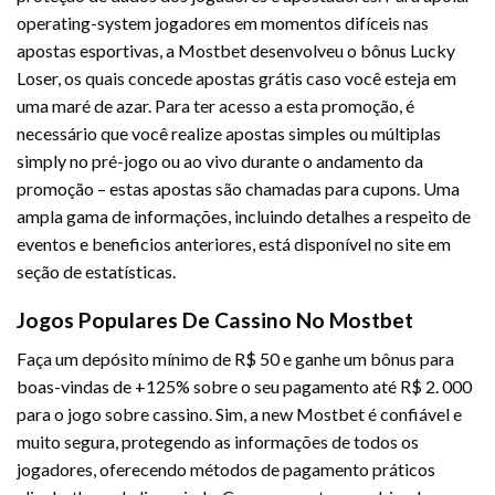
operating-system jogadores em momentos difíceis nas
apostas esportivas, a Mostbet desenvolveu o bônus Lucky
Loser, os quais concede apostas grátis caso você esteja em
uma maré de azar. Para ter acesso a esta promoção, é
necessário que você realize apostas simples ou múltiplas
simply no pré-jogo ou ao vivo durante o andamento da
promoção – estas apostas são chamadas para cupons. Uma
ampla gama de informações, incluindo detalhes a respeito de
eventos e beneficios anteriores, está disponível no site em
seção de estatísticas.
Jogos Populares De Cassino No Mostbet
Faça um depósito mínimo de R$ 50 e ganhe um bônus para
boas-vindas de +125% sobre o seu pagamento até R$ 2. 000
para o jogo sobre cassino. Sim, a new Mostbet é confiável e
muito segura, protegendo as informações de todos os
jogadores, oferecendo métodos de pagamento práticos