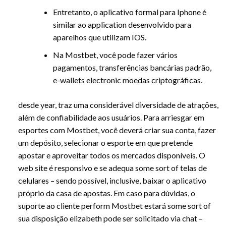
Entretanto, o aplicativo formal para Iphone é
similar ao application desenvolvido para
aparelhos que utilizam IOS.
Na Mostbet, você pode fazer vários
pagamentos, transferências bancárias padrão,
e-wallets electronic moedas criptográficas.
desde year, traz uma considerável diversidade de atrações,
além de confiabilidade aos usuários. Para arriesgar em
esportes com Mostbet, você deverá criar sua conta, fazer
um depósito, selecionar o esporte em que pretende
apostar e aproveitar todos os mercados disponíveis. O
web site é responsivo e se adequa some sort of telas de
celulares – sendo possível, inclusive, baixar o aplicativo
próprio da casa de apostas. Em caso para dúvidas, o
suporte ao cliente perform Mostbet estará some sort of
sua disposição elizabeth pode ser solicitado via chat –