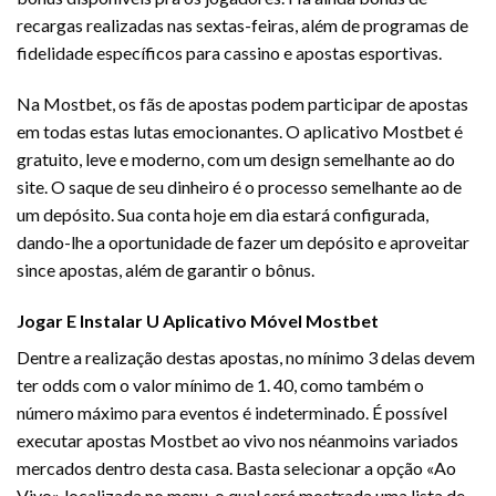
recargas realizadas nas sextas-feiras, além de programas de
fidelidade específicos para cassino e apostas esportivas.
Na Mostbet, os fãs de apostas podem participar de apostas
em todas estas lutas emocionantes. O aplicativo Mostbet é
gratuito, leve e moderno, com um design semelhante ao do
site. O saque de seu dinheiro é o processo semelhante ao de
um depósito. Sua conta hoje em dia estará configurada,
dando-lhe a oportunidade de fazer um depósito e aproveitar
since apostas, além de garantir o bônus.
Jogar E Instalar U Aplicativo Móvel Mostbet
Dentre a realização destas apostas, no mínimo 3 delas devem
ter odds com o valor mínimo de 1. 40, como também o
número máximo para eventos é indeterminado. É possível
executar apostas Mostbet ao vivo nos néanmoins variados
mercados dentro desta casa. Basta selecionar a opção «Ao
Vivo» localizada no menu, o qual será mostrada uma lista de