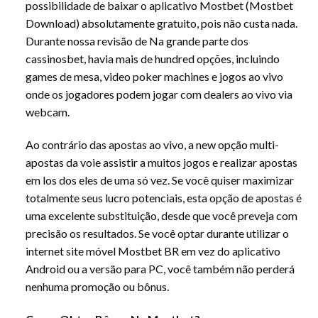
possibilidade de baixar o aplicativo Mostbet (Mostbet
Download) absolutamente gratuito, pois não custa nada.
Durante nossa revisão de Na grande parte dos
cassinosbet, havia mais de hundred opções, incluindo
games de mesa, video poker machines e jogos ao vivo
onde os jogadores podem jogar com dealers ao vivo via
webcam.
Ao contrário das apostas ao vivo, a new opção multi-
apostas da voie assistir a muitos jogos e realizar apostas
em los dos eles de uma só vez. Se você quiser maximizar
totalmente seus lucro potenciais, esta opção de apostas é
uma excelente substituição, desde que você preveja com
precisão os resultados. Se você optar durante utilizar o
internet site móvel Mostbet BR em vez do aplicativo
Android ou a versão para PC, você também não perderá
nenhuma promoção ou bônus.