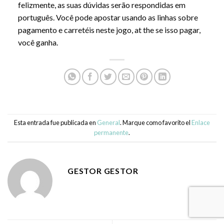
felizmente, as suas dúvidas serão respondidas em
português. Você pode apostar usando as linhas sobre
pagamento e carretéis neste jogo, at the se isso pagar,
você ganha.
Esta entrada fue publicada en
General
. Marque como favorito el
Enlace
permanente
.
GESTOR GESTOR