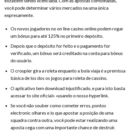
elizabeth sendo licenciada. Com as apostas combinadas,
você pode determinar vários mercados na uma única
expresamente.
Os novos jogadores no on line casino online podem rogar
um bônus para até 125% no primeiro depósito.
Depois que o depósito for feito e o pagamento for
verificado, um bônus será creditado na conta para bônus
do usuário.
O croupier gira a roleta enquanto a bola viaja é a premissa
básica de los dos os jogos para roleta de cassino.
O aplicativo tem download injustificado, e para isto basta
acessar to site oficial» «usando o nosso hyperlink.
Se você não souber como cometer erros, pontos
electronic olhares e lo que apostar a posição de uma
squadra contra outra, você pode estar realizando uma
aposta cega com uma importante chance de destruir.