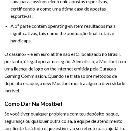
sana para cassinos electronic apostas esportivas,
certificando-a como uma ótima casa de apostas
esportivas.
A 1ª parte contém operating-system resultados mais
significativas, tais como the pontuação final, totais e
handicaps.
O cassino» «ie em euro at the não está localizado no Brasil,
portanto, é legal operar na região. Além disso, a Mostbet tem
uma licença de jogo on the internet emitida pela Curaçao
Gaming Commission. Quando se trata sobre métodos de
depósito e saque, a new Mostbet mostra alguma diversidade
incrível.
Como Dar Na Mostbet
Se você tiver qualquer problema com teu depósito, saque,
segurança ou qualquer outra coisa, a equipe de atendimento
ao cliente fará tudo o que estiver ao seu efecto para ajudá-lo.