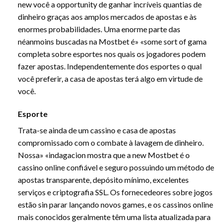
new você a opportunity de ganhar incríveis quantias de
dinheiro graças aos amplos mercados de apostas e às
enormes probabilidades. Uma enorme parte das
néanmoins buscadas na Mostbet é» «some sort of gama
completa sobre esportes nos quais os jogadores podem
fazer apostas. Independentemente dos esportes o qual
você preferir, a casa de apostas terá algo em virtude de
você.
Esporte
Trata-se ainda de um cassino e casa de apostas
compromissado com o combate à lavagem de dinheiro.
Nossa» «indagacion mostra que a new Mostbet é o
cassino online confiável e seguro possuindo um método de
apostas transparente, depósito mínimo, excelentes
serviços e criptografia SSL. Os fornecedeores sobre jogos
estão sin parar lançando novos games, e os cassinos online
mais conocidos geralmente têm uma lista atualizada para