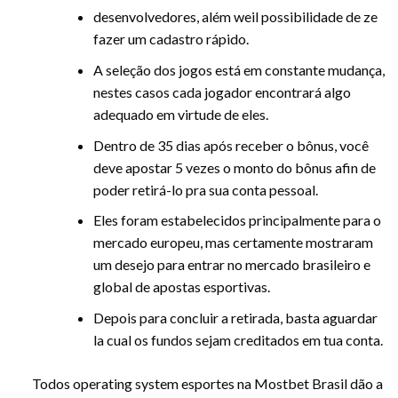
desenvolvedores, além weil possibilidade de ze
fazer um cadastro rápido.
A seleção dos jogos está em constante mudança,
nestes casos cada jogador encontrará algo
adequado em virtude de eles.
Dentro de 35 dias após receber o bônus, você
deve apostar 5 vezes o monto do bônus afin de
poder retirá-lo pra sua conta pessoal.
Eles foram estabelecidos principalmente para o
mercado europeu, mas certamente mostraram
um desejo para entrar no mercado brasileiro e
global de apostas esportivas.
Depois para concluir a retirada, basta aguardar
la cual os fundos sejam creditados em tua conta.
Todos operating system esportes na Mostbet Brasil dão a