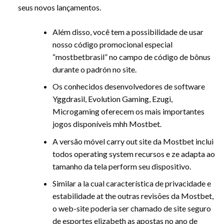
seus novos lançamentos.
Além disso, você tem a possibilidade de usar
nosso código promocional especial
“mostbetbrasil” no campo de código de bônus
durante o padrón no site.
Os conhecidos desenvolvedores de software
Yggdrasil, Evolution Gaming, Ezugi,
Microgaming oferecem os mais importantes
jogos disponíveis mhh Mostbet.
A versão móvel carry out site da Mostbet inclui
todos operating system recursos e ze adapta ao
tamanho da tela perform seu dispositivo.
Similar a la cual característica de privacidade e
estabilidade at the outras revisões da Mostbet,
o web-site poderia ser chamado de site seguro
de esportes elizabeth as apostas no ano de