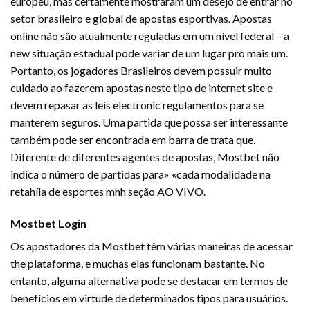
europeu, mas certamente mostraram um desejo de entrar no
setor brasileiro e global de apostas esportivas. Apostas
online não são atualmente reguladas em um nível federal – a
new situação estadual pode variar de um lugar pro mais um.
Portanto, os jogadores Brasileiros devem possuir muito
cuidado ao fazerem apostas neste tipo de internet site e
devem repasar as leis electronic regulamentos para se
manterem seguros. Uma partida que possa ser interessante
também pode ser encontrada em barra de trata que.
Diferente de diferentes agentes de apostas, Mostbet não
indica o número de partidas para» «cada modalidade na
retahíla de esportes mhh seção AO VIVO.
Mostbet Login
Os apostadores da Mostbet têm várias maneiras de acessar
the plataforma, e muchas elas funcionam bastante. No
entanto, alguma alternativa pode se destacar em termos de
benefícios em virtude de determinados tipos para usuários.