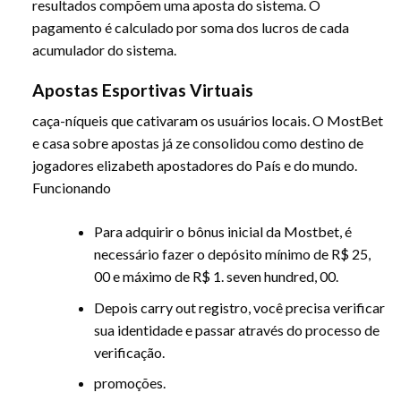
resultados compõem uma aposta do sistema. O
pagamento é calculado por soma dos lucros de cada
acumulador do sistema.
Apostas Esportivas Virtuais
caça-níqueis que cativaram os usuários locais. O MostBet
e casa sobre apostas já ze consolidou como destino de
jogadores elizabeth apostadores do País e do mundo.
Funcionando
Para adquirir o bônus inicial da Mostbet, é
necessário fazer o depósito mínimo de R$ 25,
00 e máximo de R$ 1. seven hundred, 00.
Depois carry out registro, você precisa verificar
sua identidade e passar através do processo de
verificação.
promoções.