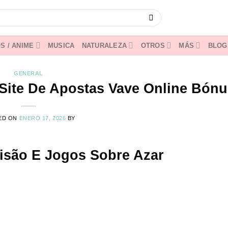
S / ANIME
MUSICA
NATURALEZA
OTROS
MÁS
BLOG
GENERAL
Site De Apostas Vave Online Bónu
ED ON
ENERO 17, 2026
BY
visão E Jogos Sobre Azar