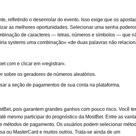
e, refletindo o desenrolar do evento. Isso exige que os aposta
alizar as melhores oportunidades. Selecionar uma senha podero
ombinação de caracteres — letras, números e símbolos — que 
eatória systems uma combinação» «de duas palavras não relacio
bet com e clicar em «registrar«.
r sobre os geradores de números aleatórios.
ssar a seção de pagamentos de sua conta na plataforma.
ostBet, pois garantem grandes ganhos com pouco risco. Você t
até mesmo participar do prognóstico da MostBet. Entre as vant
 de métodos de pagamento. Os usuários podem selecionar méto
isa ou MasterCard e muitos outros. Trata-se ainda de um