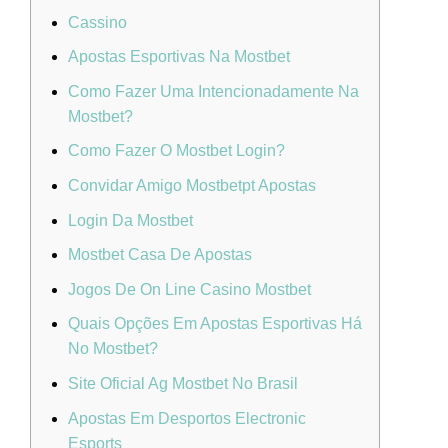
Cassino
Apostas Esportivas Na Mostbet
Como Fazer Uma Intencionadamente Na
Mostbet?
Como Fazer O Mostbet Login?
Convidar Amigo Mostbetpt Apostas
Login Da Mostbet
Mostbet Casa De Apostas
Jogos De On Line Casino Mostbet
Quais Opções Em Apostas Esportivas Há
No Mostbet?
Site Oficial Ag Mostbet No Brasil
Apostas Em Desportos Electronic
Esports