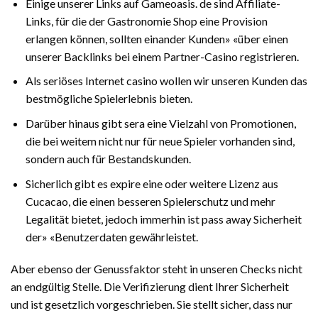
Einige unserer Links auf Gameoasis. de sind Affiliate-
Links, für die der Gastronomie Shop eine Provision
erlangen können, sollten einander Kunden» «über einen
unserer Backlinks bei einem Partner-Casino registrieren.
Als seriöses Internet casino wollen wir unseren Kunden das
bestmögliche Spielerlebnis bieten.
Darüber hinaus gibt sera eine Vielzahl von Promotionen,
die bei weitem nicht nur für neue Spieler vorhanden sind,
sondern auch für Bestandskunden.
Sicherlich gibt es expire eine oder weitere Lizenz aus
Cucacao, die einen besseren Spielerschutz und mehr
Legalität bietet, jedoch immerhin ist pass away Sicherheit
der» «Benutzerdaten gewährleistet.
Aber ebenso der Genussfaktor steht in unseren Checks nicht
an endgültig Stelle. Die Verifizierung dient Ihrer Sicherheit
und ist gesetzlich vorgeschrieben. Sie stellt sicher, dass nur