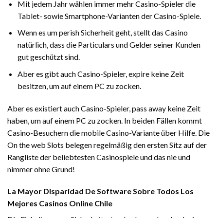
Mit jedem Jahr wählen immer mehr Casino-Spieler die
Tablet- sowie Smartphone-Varianten der Casino-Spiele.
Wenn es um perish Sicherheit geht, stellt das Casino
natürlich, dass die Particulars und Gelder seiner Kunden
gut geschützt sind.
Aber es gibt auch Casino-Spieler, expire keine Zeit
besitzen, um auf einem PC zu zocken.
Aber es existiert auch Casino-Spieler, pass away keine Zeit
haben, um auf einem PC zu zocken. In beiden Fällen kommt
Casino-Besuchern die mobile Casino-Variante über Hilfe. Die
On the web Slots belegen regelmäßig den ersten Sitz auf der
Rangliste der beliebtesten Casinospiele und das nie und
nimmer ohne Grund!
La Mayor Disparidad De Software Sobre Todos Los
Mejores Casinos Online Chile