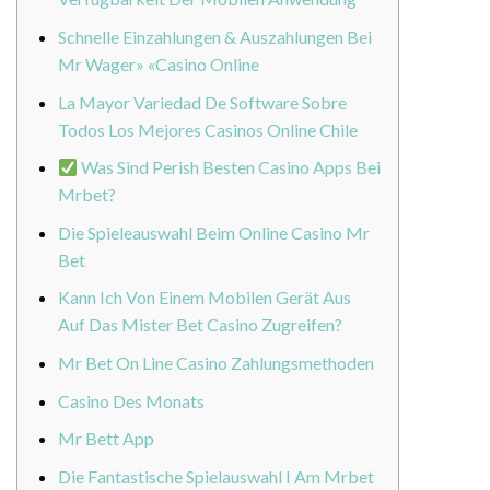
Schnelle Einzahlungen & Auszahlungen Bei
Mr Wager» «Casino Online
La Mayor Variedad De Software Sobre
Todos Los Mejores Casinos Online Chile
Was Sind Perish Besten Casino Apps Bei
Mrbet?
Die Spieleauswahl Beim Online Casino Mr
Bet
Kann Ich Von Einem Mobilen Gerät Aus
Auf Das Mister Bet Casino Zugreifen?
Mr Bet On Line Casino Zahlungsmethoden
Casino Des Monats
Mr Bett App
Die Fantastische Spielauswahl I Am Mrbet