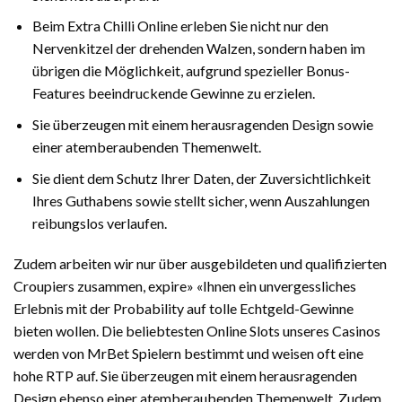
Beim Extra Chilli Online erleben Sie nicht nur den
Nervenkitzel der drehenden Walzen, sondern haben im
übrigen die Möglichkeit, aufgrund spezieller Bonus-
Features beeindruckende Gewinne zu erzielen.
Sie überzeugen mit einem herausragenden Design sowie
einer atemberaubenden Themenwelt.
Sie dient dem Schutz Ihrer Daten, der Zuversichtlichkeit
Ihres Guthabens sowie stellt sicher, wenn Auszahlungen
reibungslos verlaufen.
Zudem arbeiten wir nur über ausgebildeten und qualifizierten
Croupiers zusammen, expire» «Ihnen ein unvergessliches
Erlebnis mit der Probability auf tolle Echtgeld-Gewinne
bieten wollen. Die beliebtesten Online Slots unseres Casinos
werden von MrBet Spielern bestimmt und weisen oft eine
hohe RTP auf. Sie überzeugen mit einem herausragenden
Design ebenso einer atemberaubenden Themenwelt. Zudem