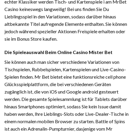
echter Klassiker werden Tisch- und Kartenspiele i am MrBet
Casino keineswegs langweilig! Bei uns finden Sie Du
Lieblingsspiel in den Variationen, sodass darüber hinaus
altbekannte Titel aufregende Elemente enthalten. Sie können
jedoch während spezieller Aktionen Freispiele erhalten oder
sie im Bonus Store kaufen.
Die Spieleauswahl Beim Online Casino Mister Bet
Sie können auch man sicher verschiedene Variationen von
Tischspielen, Rubbelspielen, Kartenspielen und Live-Casino-
Spielen finden. Mr Bet bietet eine funktionsreiche cell phone
Glücksspielplattform, die bei verschiedenen Geräten
zugänglich ist, die von iOS und Google android gesteuert
werden. Die gesamte Spielesammlung ist für Tablets darüber
hinaus Smartphones optimiert, sodass Sie kein Issue damit
haben werden, Ihre Lieblings-Slots oder Live-Dealer-Tische in
einem normalen mobilen Browser zu starten. Battle of Spins
ist auch ein Adrenalin-Pumpturnier, dasjenige vom Mr