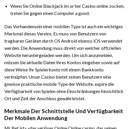
Wenn Sie Online Blackjack im or her Casino online zocken,
treten Sie gegen einen Computer a good.
Das Vorhandensein einer mobilen Type ist auch ein wichtiges
Merkmal dieses Vereins. Es muss von Benutzern von
tragbaren Geräten durch OS Android ebenso iOS verwendet
werden. Die Anwendung muss direkt von welcher offiziellen
Website heruntergeladen werden. Um sich anzumelden,
müssen Sie aktuelle Daten Ihres Kontos eingeben sowie auf
diese Weise Ihr Spielerkonto mit einem Bankkonto
verknüpfen. Unser Casino bietet seinen Benutzern eine
gewisse praktische mobile Type der Website, expire die
Verfügbarkeit von Spielen ohne Einschränkungen hinsichtlich
Ort und Zeit der Anschluss gewährleistet.
Merkmale Der Schnittstelle Und Verfügbarkeit
Der Mobilen Anwendung
Mr Bet ist» «das seriöses Online Online casino, das seinen