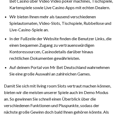
Bet Casino über Video Video poker machines, Tischspiele,
Kartenspiele sowie Live Casino Apps mit echten Dealern.
Wir bieten Ihnen mehr als tausend verschiedenen
Spielautomaten, Video-Slots, Tischspiele, Rubbellose und
Live-Casino-Spiele an.
In der Fußzeile der Website finden die Benutzer Links, die
einen bequemen Zugang zu vertrauenswürdigen
Kontoressourcen, Casinodetails darüber hinaus
rechtlichen Dokumenten gewährleisten.
Auf deinem Portal von Mr Bet Deutschland wahrnehmen
Sie eine große Auswahl an zahlreichen Games.
Damit Sie sich mit living room Slots vertraut machen können,
bieten wir die meisten unserer Spiele auch im Demo Modus
an. So gewinnen Sie schnell einen Überblick über die
verschiedenen Funktionen und Pluspunkte, sodass der
nächste große Gewinn doch bald Ihnen gehören könnte. Als