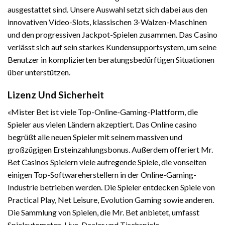
ausgestattet sind. Unsere Auswahl setzt sich dabei aus den
innovativen Video-Slots, klassischen 3-Walzen-Maschinen
und den progressiven Jackpot-Spielen zusammen. Das Casino
verlässt sich auf sein starkes Kundensupportsystem, um seine
Benutzer in komplizierten beratungsbedürftigen Situationen
über unterstützen.
Lizenz Und Sicherheit
«Mister Bet ist viele Top-Online-Gaming-Plattform, die
Spieler aus vielen Ländern akzeptiert. Das Online casino
begrüßt alle neuen Spieler mit seinem massiven und
großzügigen Ersteinzahlungsbonus. Außerdem offeriert Mr.
Bet Casinos Spielern viele aufregende Spiele, die vonseiten
einigen Top-Softwareherstellern in der Online-Gaming-
Industrie betrieben werden. Die Spieler entdecken Spiele von
Practical Play, Net Leisure, Evolution Gaming sowie anderen.
Die Sammlung von Spielen, die Mr. Bet anbietet, umfasst
Spielautomaten, Live-Dealer und Tischspiele.