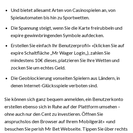
Und bietet allesamt Arten von Casinospielen an, von
Spielautomaten bis hin zu Sportwetten.
Die Spannung steigt, wenn Sie die Karte freirubbeln und
expire gewinnbringenden Symbole aufdecken.
Erstellen Sie einfach Ihr Benutzerprofil» «(klicken Sie auf
expire Schaltfläche „Mr Wager Login„), zahlen Sie
mindestens 10€ dieses, platzieren Sie Ihre Wetten und
zocken Sie um echtes Geld.
Die Geoblockierung vonseiten Spielern aus Ländern, in
denen Internet-Glücksspiele verboten sind.
Sie können sich ganz bequem anmelden, ein Benutzerkonto
erstellen ebenso sich in Ruhe auf der Plattform umsehen –
ohne auch nur den Cent zu investieren. Öffnen Sie
anspruchslos den Browser auf Ihrem Mobilgerät» «und
besuchen Sie perish Mr Bet Webseite. Tippen Sie über rechts