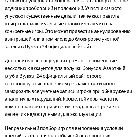
самых популярных оплошностей — это поверхностное
изучение требований и положений. Участники часто
упускают существенные детали, такие как правила
отыгрыша, максимальные ставки или лимиты на
конкретные игры. Это может привести к аннулированию
выигрышей или в том числе до блокировке учетной
записи в Вулкан 24 официальный сайт.
Дополнительно очередная промах — применение
нескольких аккаунтов для получки бонусов. Азартный
клуб и Вулкан 24 официальный сайт строго
контролируют исполнением регламентов и могут
заморозить все учетные записи игрока при обнаружении
аналогичных нарушений. Кроме, геймеры часто не
помнят включить привилегии в заданные сроки, что
делает их недоступными для эксплуатации.
Неправильный подбор игр для выполнения условий
премий также является обычной оплошностью.