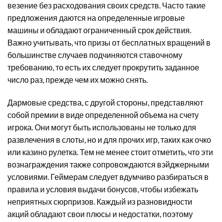
везение без расходования своих средств. Часто такие
предложения даются на определенные игровые
машины и обладают ограниченный срок действия.
Важно учитывать, что призы от бесплатных вращений в
большинстве случаев подчиняются ставочному
требованию, то есть их следует прокрутить заданное
число раз, прежде чем их можно снять.
Дармовые средства, с другой стороны, представляют
собой премии в виде определенной объема на счету
игрока. Они могут быть использованы не только для
развлечения в слоты, но и для прочих игр, таких как очко
или казино рулетка. Тем не менее стоит отметить, что эти
вознаграждения также сопровождаются вэйджерными
условиями. Геймерам следует вдумчиво разбираться в
правила и условия выдачи бонусов, чтобы избежать
неприятных сюрпризов. Каждый из разновидности
акций обладают свои плюсы и недостатки, поэтому