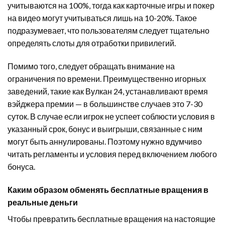
учитываются на 100%, тогда как карточные игры и покер
на видео могут учитываться лишь на 10-20%. Такое
подразумевает, что пользователям следует тщательно
определять слоты для отработки привилегий.
Помимо того, следует обращать внимание на
ограничения по времени. Преимущественно игорных
заведений, такие как Вулкан 24, устанавливают время
вэйджера премии — в большинстве случаев это 7-30
суток. В случае если игрок не успеет соблюсти условия в
указанный срок, бонус и выигрыши, связанные с ним
могут быть аннулированы. Поэтому нужно вдумчиво
читать регламенты и условия перед включением любого
бонуса.
Каким образом обменять бесплатные вращения в
реальные деньги
Чтобы превратить бесплатные вращения на настоящие