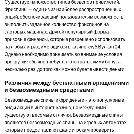
Существует множество типов бездепов привилегий.
Фриспины — один из из наиболее распространенных
опций, обеспечивающий пользователям возможность
выполнить заданное количество фриспинов на
слотовых машинах. Другой популярный формат —
призовые финансы, которые разрешено использовать
на любых играх, имеющихся в казино клуб Вулкан 24.
Однако необходимо принимать во внимание условия
прокрутки: обычно требуется отыграть сумму бонуса
несколько раз, до того как можно будет вывести деньги.
Различия между бесплатными вращениями
и безвозмездными средствами
Безвозмездные спины и фри деньги – это популярные
виды акций в интернет-казино, но между ними
существуют весомые отличия. Безвозмездные спины
являются безвозмездные спины на игровых автоматах,
которые предоставляют шанс игрокам проверить