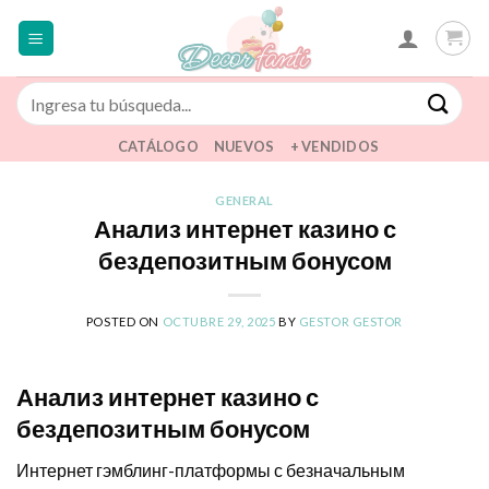
Saltar
al
contenido
Buscar
por:
CATÁLOGO
NUEVOS
+ VENDIDOS
GENERAL
Анализ интернет казино с
бездепозитным бонусом
POSTED ON
OCTUBRE 29, 2025
BY
GESTOR GESTOR
Анализ интернет казино с
бездепозитным бонусом
Интернет гэмблинг-платформы с безначальным