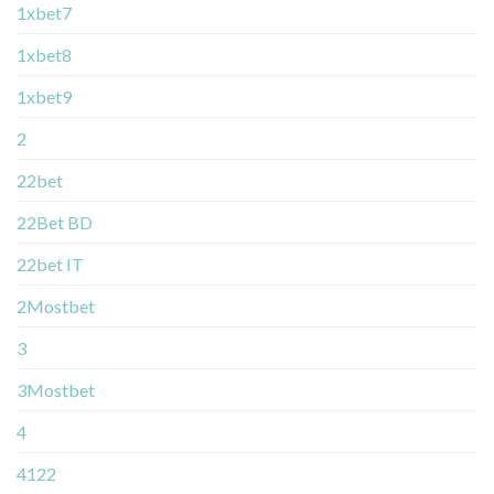
1xbet7
1xbet8
1xbet9
2
22bet
22Bet BD
22bet IT
2Mostbet
3
3Mostbet
4
4122