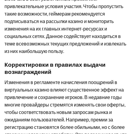
привлекательные условия участия. Чтобы пропустить
такие возможности, геймерам рекомендуется
подписываться на рассылки казино и мониторить
изменения на их главных интернет-ресурсах и
социальных сетях. Данное содействует находиться в
теме всевозможных текущих предложений и извлекать
из них наибольшую пользу.
Корректировки в правилах выдачи
вознаграждений
Изменения в регламенте начисления поощрений в
виртуальных казино влияют существенное эффект на
привлечение и сохранение игроков. В недавние годы
многие провайдеры стремятся изменять свои оферты,
чтобы соответствовать новым запросам рынка и
ожиданиям пользователей. Например, премии за
регистрацию становятся более обильными, но с более