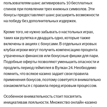
пользователям шанс активировать 10 бесплатных
спинов при появлении трех книжных символов. Эти
бонусы предоставляют шанс расширить возможности
на победу без дополнительных издержек.
Кроме того, не нужно забывать о настольных играх,
таких как рулетка и двадцать одно, которые также
включены в акциях с бонусами. В отдельных игровых
клубах игроки могут получить компенсацию процента
утраченных финансов или бонусные фишки для пари.
Подобные оферты позволяют уменьшить опасности и
продлить период геймплея в Вулкан 24. Необходимо
помнить, что всякое казино задает свои правила
применения бонусов, поэтому советуется внимательно
ознакомляться с правила перед игровым процессом.
Особенное внимательность стоит посвятить
инициативам лояльности. Множество онлайн-казино