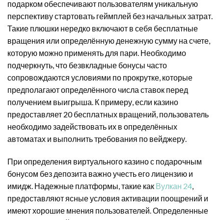
подарком обеспечивают пользователям уникальную
перспективу стартовать геймплей без начальных затрат.
Такие плюшки нередко включают в себя бесплатные
вращения или определённую денежную сумму на счете,
которую можно применять для пари. Необходимо
подчеркнуть, что безвкладные бонусы часто
сопровождаются условиями по прокрутке, которые
предполагают определённого числа ставок перед
получением выигрыша. К примеру, если казино
предоставляет 20 бесплатных вращений, пользователь
необходимо задействовать их в определённых
автоматах и выполнить требования по вейджеру.
При определения виртуального казино с подарочным
бонусом без депозита важно учесть его лицензию и
имидж. Надежные платформы, такие как
Вулкан 24
,
предоставляют ясные условия активации поощрений и
имеют хорошие мнения пользователей. Определенные