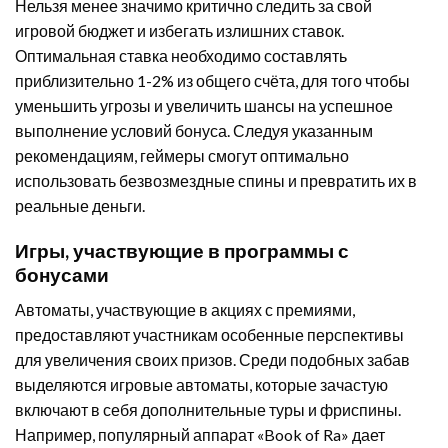
Нельзя менее значимо критично следить за свой
игровой бюджет и избегать излишних ставок.
Оптимальная ставка необходимо составлять
приблизительно 1-2% из общего счёта, для того чтобы
уменьшить угрозы и увеличить шансы на успешное
выполнение условий бонуса. Следуя указанным
рекомендациям, геймеры смогут оптимально
использовать безвозмездные спины и превратить их в
реальные деньги.
Игры, участвующие в программы с
бонусами
Автоматы, участвующие в акциях с премиями,
предоставляют участникам особенные перспективы
для увеличения своих призов. Среди подобных забав
выделяются игровые автоматы, которые зачастую
включают в себя дополнительные туры и фриспины.
Например, популярный аппарат «Book of Ra» дает