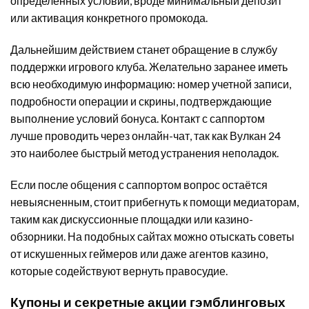
определённых условий, вроде минимальный депозит
или активация конкретного промокода.
Дальнейшим действием станет обращение в службу
поддержки игрового клуба. Желательно заранее иметь
всю необходимую информацию: номер учетной записи,
подробности операции и скрины, подтверждающие
выполнение условий бонуса. Контакт с саппортом
лучше проводить через онлайн-чат, так как Вулкан 24
это наиболее быстрый метод устранения неполадок.
Если после общения с саппортом вопрос остаётся
невыясненным, стоит прибегнуть к помощи медиаторам,
таким как дискуссионные площадки или казино-
обзорники. На подобных сайтах можно отыскать советы
от искушенных геймеров или даже агентов казино,
которые содействуют вернуть правосудие.
Купоны и секретные акции гэмблинговых