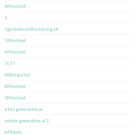
4Mostbet
5
5gconnectedforest.org.uk
5Mostbet
6Mostbet
7c77
888starz bd
8Mostbet
9Mostbet
a16z generative ai
adobe generative ai 2
Affiliate