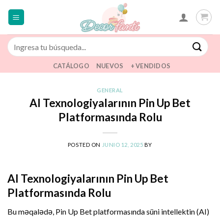
Saltar
al
contenido
Buscar
por:
CATÁLOGO
NUEVOS
+ VENDIDOS
GENERAL
AI Texnologiyalarının Pin Up Bet
Platformasında Rolu
POSTED ON
JUNIO 12, 2025
BY
AI Texnologiyalarının Pin Up Bet
Platformasında Rolu
Bu məqalədə, Pin Up Bet platformasında süni intellektin (AI)