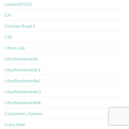
casono02123
CH
Chicken Road 2
CIB
Citron Lek
cityoflondonmile
cityoflondonmile1
cityoflondonmile2
cityoflondonmile3
cityoflondonmile4
Computers, Games
crazy time