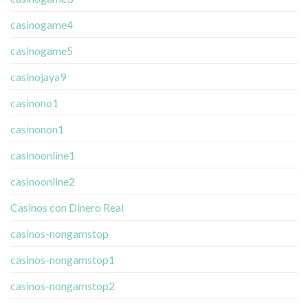
casinogame4
casinogame5
casinojaya9
casinono1
casinonon1
casinoonline1
casinoonline2
Casinos con Dinero Real
casinos-nongamstop
casinos-nongamstop1
casinos-nongamstop2