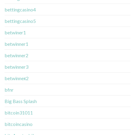
bettingcasino4
bettingcasino5
betwiner1
betwinner1
betwinner2
betwinner3
betwinneк2
bfnr
Big Bass Splash
bitcoin31011
bitcoincasino