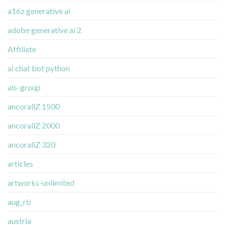
a16z generative ai
adobe generative ai 2
Affiliate
ai chat bot python
als-group
ancorallZ 1500
ancorallZ 2000
ancorallZ 320
articles
artworks-unlimited
aug_rb
austria