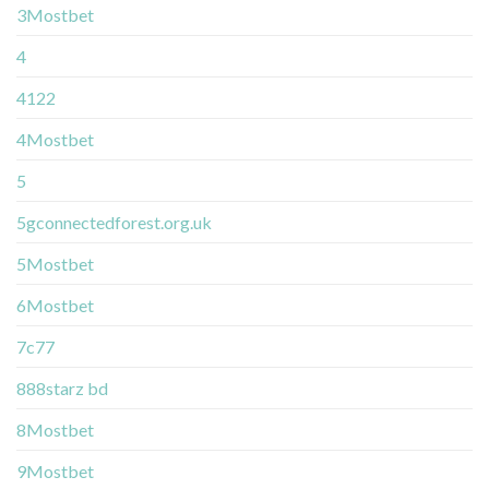
3Mostbet
4
4122
4Mostbet
5
5gconnectedforest.org.uk
5Mostbet
6Mostbet
7c77
888starz bd
8Mostbet
9Mostbet