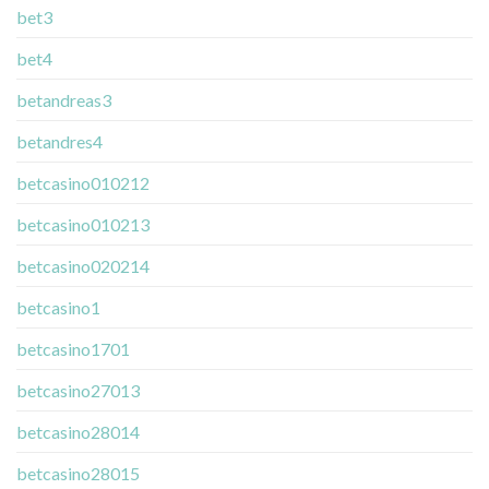
bet3
bet4
betandreas3
betandres4
betcasino010212
betcasino010213
betcasino020214
betcasino1
betcasino1701
betcasino27013
betcasino28014
betcasino28015