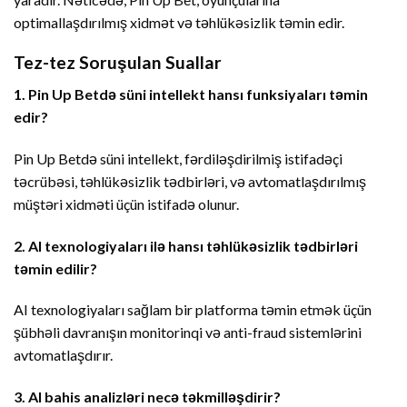
optimallaşdırılmış xidmət və təhlükəsizlik təmin edir.
Tez-tez Soruşulan Suallar
1. Pin Up Betdə süni intellekt hansı funksiyaları təmin
edir?
Pin Up Betdə süni intellekt, fərdiləşdirilmiş istifadəçi
təcrübəsi, təhlükəsizlik tədbirləri, və avtomatlaşdırılmış
müştəri xidməti üçün istifadə olunur.
2. AI texnologiyaları ilə hansı təhlükəsizlik tədbirləri
təmin edilir?
AI texnologiyaları sağlam bir platforma təmin etmək üçün
şübhəli davranışın monitorinqi və anti-fraud sistemlərini
avtomatlaşdırır.
3. AI bahis analizləri necə təkmilləşdirir?