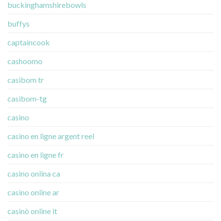
buckinghamshirebowls
buffys
captaincook
cashoomo
casibom tr
casibom-tg
casino
casino en ligne argent reel
casino en ligne fr
casino onlina ca
casino online ar
casinò online it