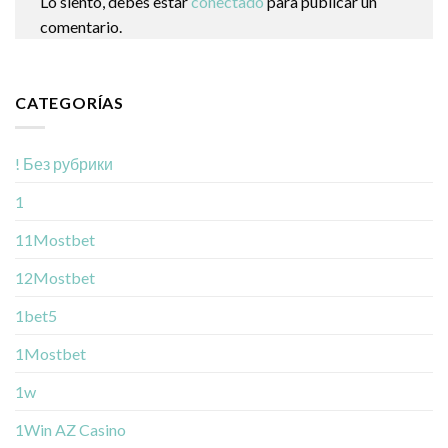
Lo siento, debes estar
conectado
para publicar un
comentario.
CATEGORÍAS
! Без рубрики
1
11Mostbet
12Mostbet
1bet5
1Mostbet
1w
1Win AZ Casino