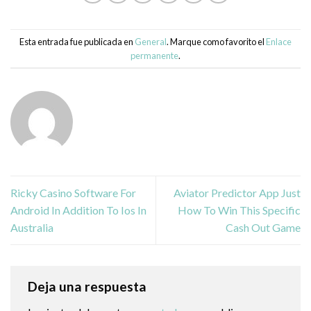
Esta entrada fue publicada en
General
. Marque como favorito el
Enlace
permanente
.
Ricky Casino Software For
Aviator Predictor App Just
Android In Addition To Ios In
How To Win This Specific
Australia
Cash Out Game
Deja una respuesta