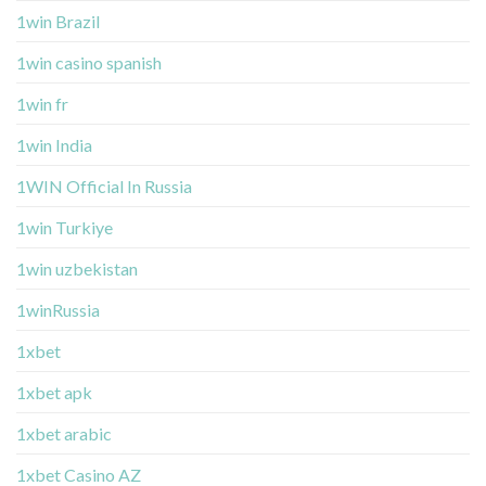
1win Brazil
1win casino spanish
1win fr
1win India
1WIN Official In Russia
1win Turkiye
1win uzbekistan
1winRussia
1xbet
1xbet apk
1xbet arabic
1xbet Casino AZ