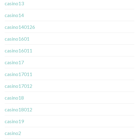
casino13
casino14
casino140126
casino1601
casino16011
casino17
casino17011
casino17012
casino18
casino18012
casino19
casino2