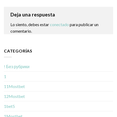
Deja una respuesta
Lo siento, debes estar
conectado
para publicar un
comentario.
CATEGORÍAS
! Без рубрики
1
11Mostbet
12Mostbet
1bet5
1Mostbet