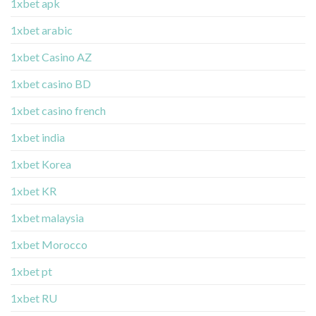
1xbet apk
1xbet arabic
1xbet Casino AZ
1xbet casino BD
1xbet casino french
1xbet india
1xbet Korea
1xbet KR
1xbet malaysia
1xbet Morocco
1xbet pt
1xbet RU