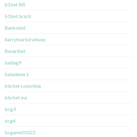
b1bet BR
b1bet brazil
Bankobet
barrytouristrailway
Basaribet
bating9
batwinner1
bbrbet colombia
bbrbet mx
bcg3
bcg4
bcgame01022