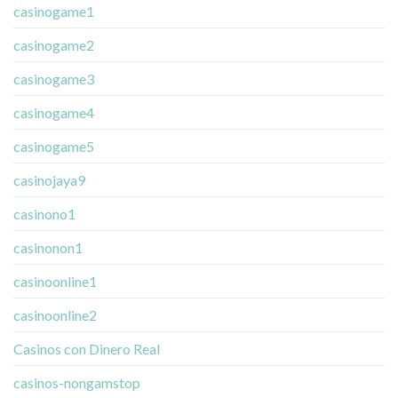
casinogame1
casinogame2
casinogame3
casinogame4
casinogame5
casinojaya9
casinono1
casinonon1
casinoonline1
casinoonline2
Casinos con Dinero Real
casinos-nongamstop