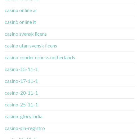
casino online ar
casinò online it
casino svensk licens
casino utan svensk licens
casino zonder crucks netherlands
casino-15-11-1
casino-17-11-1
casino-20-11-1
casino-25-11-1
casino-glory india
casino-sin-registro