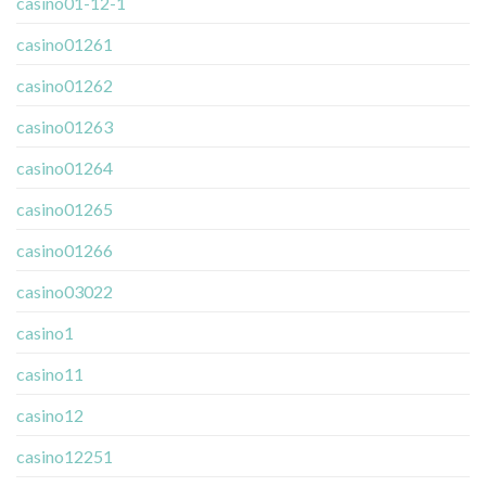
casino01-12-1
casino01261
casino01262
casino01263
casino01264
casino01265
casino01266
casino03022
casino1
casino11
casino12
casino12251