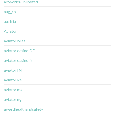
artworks-unlimited
aug_rb
austria
Aviator
aviator brazil
aviator casino DE
aviator casino fr
aviator IN
aviator ke
aviator mz
aviator ng
awardhealthandsafety