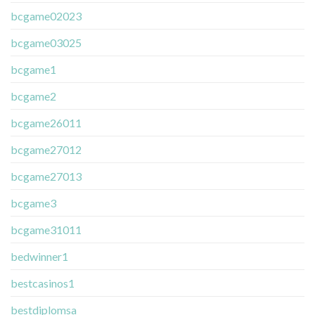
bcgame02023
bcgame03025
bcgame1
bcgame2
bcgame26011
bcgame27012
bcgame27013
bcgame3
bcgame31011
bedwinner1
bestcasinos1
bestdiplomsa