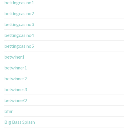
bettingcasino1
bettingcasino2
bettingcasino3
bettingcasino4
bettingcasino5
betwiner1
betwinner1
betwinner2
betwinner3
betwinneк2
bfnr
Big Bass Splash