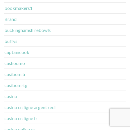
bookmakers1
Brand
buckinghamshirebowls
buffys
captaincook
cashoomo
casibom tr
casibom-tg
casino
casino en ligne argent reel
casino en ligne fr
casino onlina ca