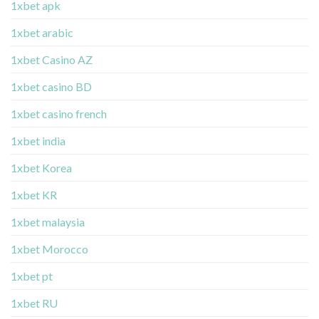
1xbet apk
1xbet arabic
1xbet Casino AZ
1xbet casino BD
1xbet casino french
1xbet india
1xbet Korea
1xbet KR
1xbet malaysia
1xbet Morocco
1xbet pt
1xbet RU