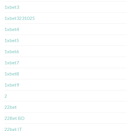
1xbet3
1xbet3231025
1xbet4
1xbet5
1xbet6
1xbet7
1xbet8
1xbet9
2
22bet
22Bet BD
22bet IT