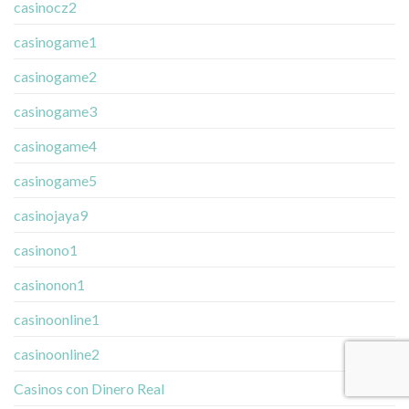
casinocz2
casinogame1
casinogame2
casinogame3
casinogame4
casinogame5
casinojaya9
casinono1
casinonon1
casinoonline1
casinoonline2
Casinos con Dinero Real