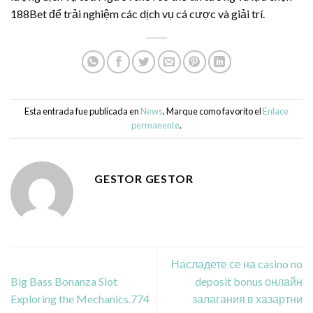
188Bet để trải nghiệm các dịch vụ cá cược và giải trí.
Esta entrada fue publicada en
News
. Marque como favorito el
Enlace
permanente
.
GESTOR GESTOR
Насладете се на casino no
Big Bass Bonanza Slot
deposit bonus онлайн
Exploring the Mechanics.774
залагания в хазартни