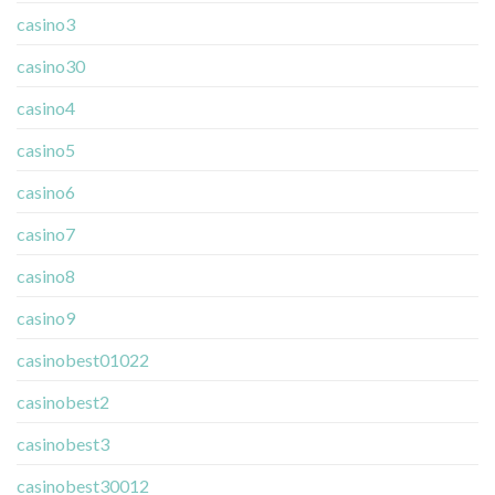
casino3
casino30
casino4
casino5
casino6
casino7
casino8
casino9
casinobest01022
casinobest2
casinobest3
casinobest30012