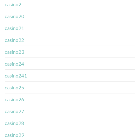
casino2
casino20
casino21
casino22
casino23
casino24
casino241
casino25
casino26
casino27
casino28
casino29