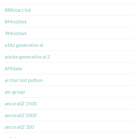
888starz bd
8Mostbet
9Mostbet
a16z generative ai
adobe generative ai 2
Affiliate
ai chat bot python
als-group
ancorallZ 1500
ancorallZ 2000
ancorallZ 320