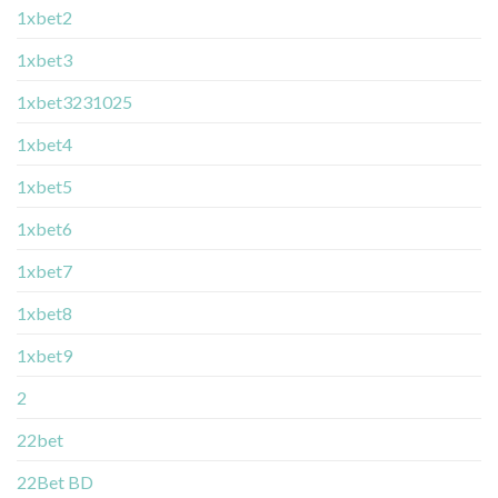
1xbet2
1xbet3
1xbet3231025
1xbet4
1xbet5
1xbet6
1xbet7
1xbet8
1xbet9
2
22bet
22Bet BD