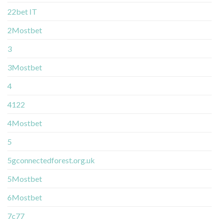
22bet IT
2Mostbet
3
3Mostbet
4
4122
4Mostbet
5
5gconnectedforest.org.uk
5Mostbet
6Mostbet
7c77