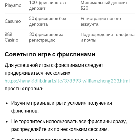
100 фриспинов за
Минимальный депозит
Playamo
депозит
$20
50 фриспинов без
Регистрация нового
Casumo
депозита
аккаунта
888
30 фриспинов за
Подтверждение телефона
Casino
регистрацию
и почты
Советы по игре с фриспинами
Для успешной игры с фриспинами следует
придерживаться нескольких
https://nanakidlib.inari.site/378993-williamzheng233.html
простых правил:
Изучите правила игры и условия получения
фриспинов.
Не торопитесь использовать все фриспины сразу,
распределяйте их по нескольким сессиям.
Следите за акциями и специальными