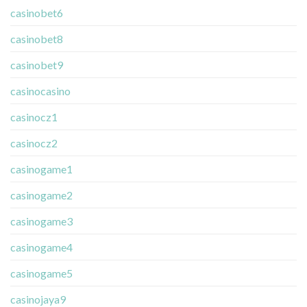
casinobet6
casinobet8
casinobet9
casinocasino
casinocz1
casinocz2
casinogame1
casinogame2
casinogame3
casinogame4
casinogame5
casinojaya9