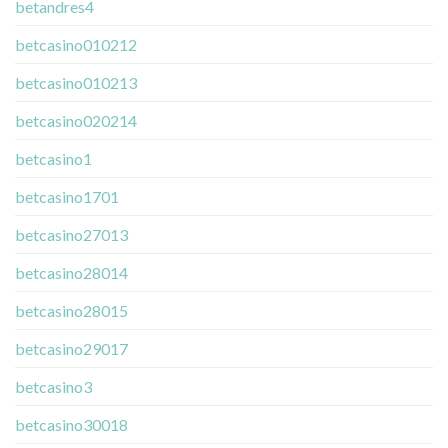
betandres4
betcasino010212
betcasino010213
betcasino020214
betcasino1
betcasino1701
betcasino27013
betcasino28014
betcasino28015
betcasino29017
betcasino3
betcasino30018