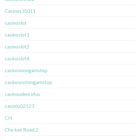
Casinos31011
casinoslot
casinoslot1
casinoslot2
casinoslot4
casinosnongamstop
casinosnotongamstop
casinoudenrofus
casono02123
CH
Chicken Road 2