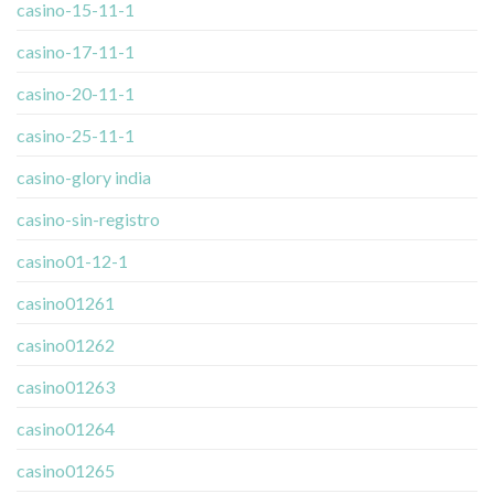
casino-15-11-1
casino-17-11-1
casino-20-11-1
casino-25-11-1
casino-glory india
casino-sin-registro
casino01-12-1
casino01261
casino01262
casino01263
casino01264
casino01265