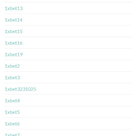
1xbet13
1xbet14
1xbet15
1xbet16
1xbet19
1xbet2
1xbet3
1xbet3231025
1xbet4
1xbet5
1xbet6
1xbet7