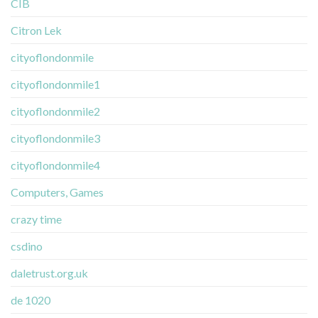
CIB
Citron Lek
cityoflondonmile
cityoflondonmile1
cityoflondonmile2
cityoflondonmile3
cityoflondonmile4
Computers, Games
crazy time
csdino
daletrust.org.uk
de 1020