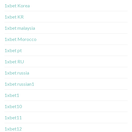
1xbet Korea
1xbet KR
1xbet malaysia
1xbet Morocco
1xbet pt
1xbet RU
1xbet russia
1xbet russian1
1xbet1
1xbet10
1xbet11
1xbet12