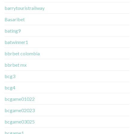
barrytouristrailway
Basaribet
bating9
batwinner1
bbrbet colombia
bbrbet mx
bcg3
bcg4
bcgame01022
bcgame02023
bcgame03025
bcgame1