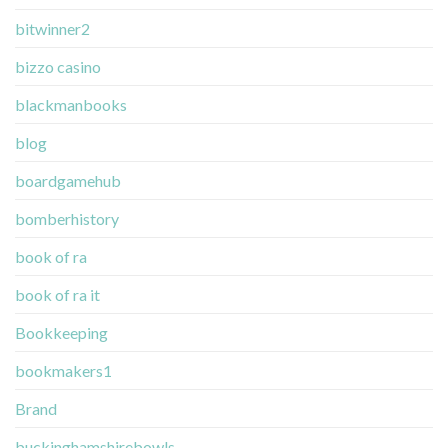
bitwinner2
bizzo casino
blackmanbooks
blog
boardgamehub
bomberhistory
book of ra
book of ra it
Bookkeeping
bookmakers1
Brand
buckinghamshirebowls