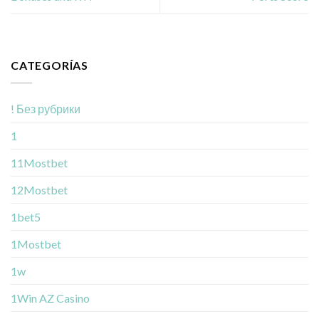
CATEGORÍAS
! Без рубрики
1
11Mostbet
12Mostbet
1bet5
1Mostbet
1w
1Win AZ Casino