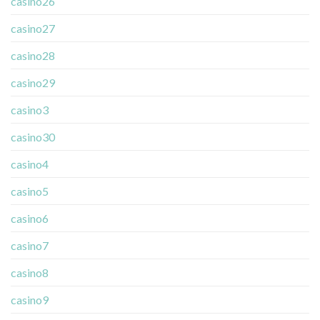
casino26
casino27
casino28
casino29
casino3
casino30
casino4
casino5
casino6
casino7
casino8
casino9