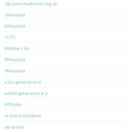
5gconnectedforest.org.uk
5Mostbet
6Mostbet
7c77
888starz bd
8Mostbet
9Mostbet
a16z generative ai
adobe generative ai 2
Affiliate
ai chat bot python
als-group