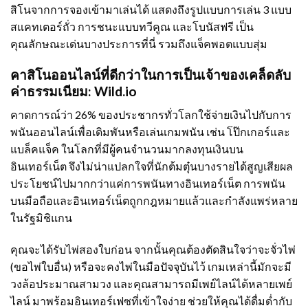
สิโนจากการจองเข้ามาเล่นได้ แสดงถึงรูปแบบการเล่น 3 แบบ
สแคทเตอร์ถั่ว การชนะแบบทวีคูณ และโบนัสฟรี เป็น
คุณลักษณะเด่นบางประการที่นี่ รวมถึงแจ็คพอตแบบสุ่ม
คาสิโนออนไลน์ที่ดีกว่าในการเป็นเจ้าของเคล็ดลับ
ค่าธรรมเนียม: Wild.io
คาดการณ์ว่า 26% ของประชากรทั่วโลกใช้จ่ายเงินไปกับการ
พนันออนไลน์เพื่อเดิมพันหรือเล่นเกมพนัน เช่น โป๊กเกอร์และ
แบล็คแจ็ค ในโลกที่มีผู้คนจำนวนมากลงทุนเงินบน
อินเทอร์เน็ต จึงไม่น่าแปลกใจที่นักต้มตุ๋นบางรายได้สูญเสียผล
ประโยชน์ไปมากกว่าแค่การพนันทางอินเทอร์เน็ต การพนัน
บนมือถือและอินเทอร์เน็ตถูกกฎหมายแล้วและกำลังแพร่หลาย
ในรัฐมิชิแกน
คุณจะได้รับไพ่สองใบก่อน จากนั้นคุณต้องตัดสินใจว่าจะจั่วไพ่
(ขอไพ่ใบอื่น) หรือจะคงไพ่ในมือปัจจุบันไว้ เกมเหล่านี้มักจะมี
วงล้อประมาณสามวง และคุณสามารถมีเพย์ไลน์ได้หลายเพย์
ไลน์ มาพร้อมอินเทอร์เฟซที่เข้าใจง่าย ช่วยให้คุณได้ดื่มด่ำกับ