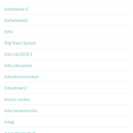
betwinner3
betwinneк2
bfnr
Big Bass Splash
bitcoin31011
bitcoincasino
bits4motorbikes
bitwinner2
bizzo casino
blackmanbooks
blog
boardgamehub