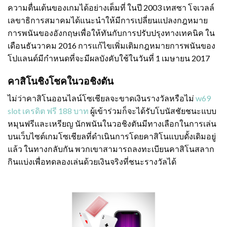
ความตื่นเต้นของเกมได้อย่างเต็มที่ ในปี 2003 เทสซา โจเวลล์
เลขาธิการสมาคมได้แนะนำให้มีการเปลี่ยนแปลงกฎหมาย
การพนันของอังกฤษเพื่อให้ทันกับการปรับปรุงทางเทคนิค ใน
เดือนธันวาคม 2016 การแก้ไขเพิ่มเติมกฎหมายการพนันของ
โปแลนด์มีกำหนดที่จะมีผลบังคับใช้ในวันที่ 1 เมษายน 2017
คาสิโนชิงโชคในวอชิงตัน
ไม่ว่าคาสิโนออนไลน์โซเชียลจะขาดเงินรางวัลหรือไม่
w69
slot เครดิต ฟรี 188 บาท
ผู้เข้าร่วมก็จะได้รับโบนัสชัยชนะแบบ
หมุนฟรีและเหรียญ นักพนันในวอชิงตันมีทางเลือกในการเล่น
บนเว็บไซต์เกมโซเชียลที่ดำเนินการโดยคาสิโนแบบดั้งเดิมอยู่
แล้ว ในทางกลับกัน พวกเขาสามารถลงทะเบียนคาสิโนสลาก
กินแบ่งเพื่อทดลองเล่นด้วยเงินจริงที่ชนะรางวัลได้