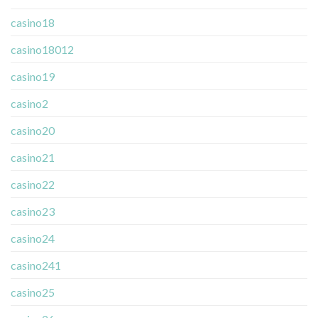
casino18
casino18012
casino19
casino2
casino20
casino21
casino22
casino23
casino24
casino241
casino25