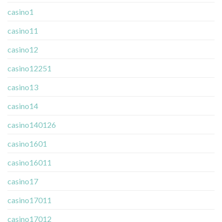
casino1
casino11
casino12
casino12251
casino13
casino14
casino140126
casino1601
casino16011
casino17
casino17011
casino17012