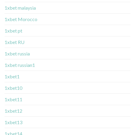
1xbet malaysia
1xbet Morocco
1xbet pt
1xbet RU
1xbet russia
1xbet russian1
1xbet1
1xbet10
1xbet11
1xbet12
1xbet13
1xbet14