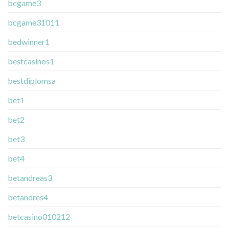
bcgame3
bcgame31011
bedwinner1
bestcasinos1
bestdiplomsa
bet1
bet2
bet3
bet4
betandreas3
betandres4
betcasino010212