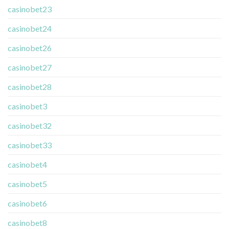
casinobet23
casinobet24
casinobet26
casinobet27
casinobet28
casinobet3
casinobet32
casinobet33
casinobet4
casinobet5
casinobet6
casinobet8