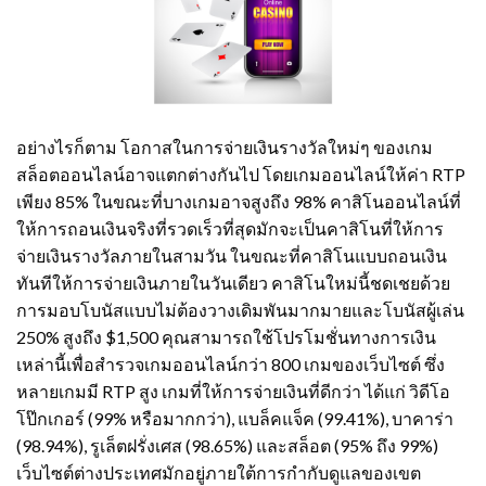
อย่างไรก็ตาม โอกาสในการจ่ายเงินรางวัลใหม่ๆ ของเกม
สล็อตออนไลน์อาจแตกต่างกันไป โดยเกมออนไลน์ให้ค่า RTP
เพียง 85% ในขณะที่บางเกมอาจสูงถึง 98% คาสิโนออนไลน์ที่
ให้การถอนเงินจริงที่รวดเร็วที่สุดมักจะเป็นคาสิโนที่ให้การ
จ่ายเงินรางวัลภายในสามวัน ในขณะที่คาสิโนแบบถอนเงิน
ทันทีให้การจ่ายเงินภายในวันเดียว คาสิโนใหม่นี้ชดเชยด้วย
การมอบโบนัสแบบไม่ต้องวางเดิมพันมากมายและโบนัสผู้เล่น
250% สูงถึง $1,500 คุณสามารถใช้โปรโมชั่นทางการเงิน
เหล่านี้เพื่อสำรวจเกมออนไลน์กว่า 800 เกมของเว็บไซต์ ซึ่ง
หลายเกมมี RTP สูง เกมที่ให้การจ่ายเงินที่ดีกว่า ได้แก่ วิดีโอ
โป๊กเกอร์ (99% หรือมากกว่า), แบล็คแจ็ค (99.41%), บาคาร่า
(98.94%), รูเล็ตฝรั่งเศส (98.65%) และสล็อต (95% ถึง 99%)
เว็บไซต์ต่างประเทศมักอยู่ภายใต้การกำกับดูแลของเขต