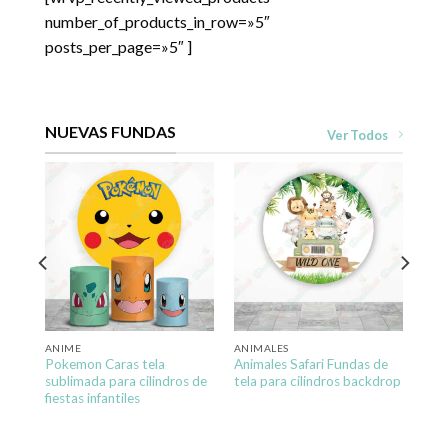
number_of_products_in_row=»5″
posts_per_page=»5″ ]
NUEVAS FUNDAS
Ver Todos
la
ANIME
ANIMALES
Pokemon Caras tela
Animales Safari Fundas de
sublimada para cilindros de
tela para cilindros backdrop
fiestas infantiles