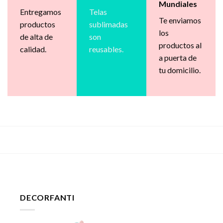
Mundiales
Entregamos
Telas
Te enviamos
productos
sublimadas
los
de alta de
son
productos al
calidad.
reusables.
a puerta de
tu domicilio.
DECORFANTI