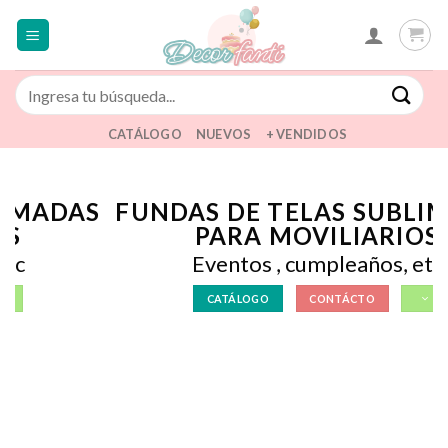
Saltar
al
contenido
Buscar
por:
CATÁLOGO
NUEVOS
+ VENDIDOS
S
FUNDAS DE TELAS SUBLIMADAS
PARA MOVILIARIOS
Eventos , cumpleaños, etc
CATÁLOGO
CONTÁCTO