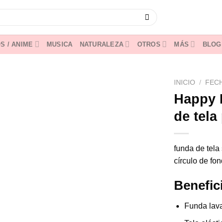
S / ANIME
MUSICA
NATURALEZA
OTROS
MÁS
BLOG
INICIO
/
FEC
Happy 
de tela
funda de tela
círculo de fo
Benefic
Funda lava