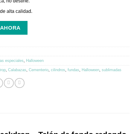
ca, no destiñe.
e alta calidad.
 AHORA
as especiales
,
Halloween
rop
,
Calabazas
,
Cementerio
,
cilindros
,
fundas
,
Halloween
,
sublimadas