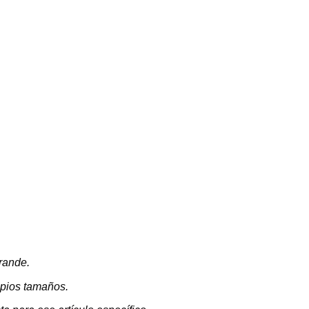
rande.
opios tamaños.