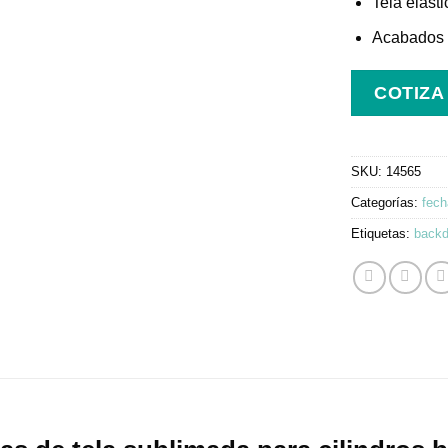
Tela elásti
Acabados d
COTIZA
SKU:
14565
Categorías:
fech
Etiquetas:
backd