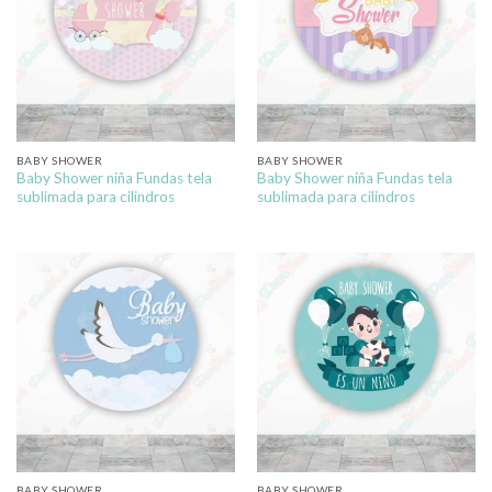
BABY SHOWER
BABY SHOWER
Baby Shower niña Fundas tela
Baby Shower niña Fundas tela
sublimada para cilindros
sublimada para cilindros
BABY SHOWER
BABY SHOWER