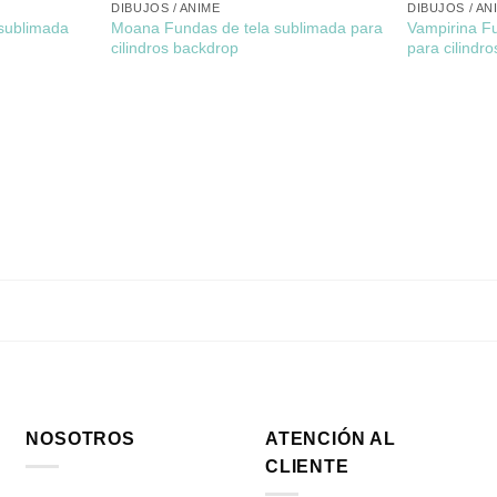
DIBUJOS / ANIME
DIBUJOS / AN
sublimada
Moana Fundas de tela sublimada para
Vampirina F
cilindros backdrop
para cilindr
NOSOTROS
ATENCIÓN AL
CLIENTE