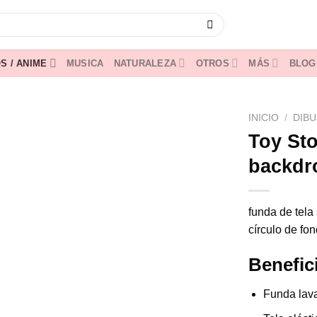
S / ANIME
MUSICA
NATURALEZA
OTROS
MÁS
BLOG
INICIO
/
DIBU
Toy Sto
backdr
funda de tela
círculo de fo
Benefic
Funda lava