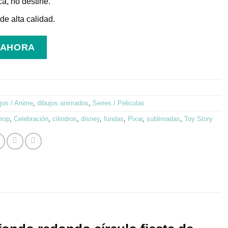
ca, no destiñe.
e alta calidad.
 AHORA
jos / Anime
,
dibujos animados
,
Series / Peliculas
rop
,
Celebración
,
cilindros
,
disney
,
fundas
,
Pixar
,
sublimadas
,
Toy Story