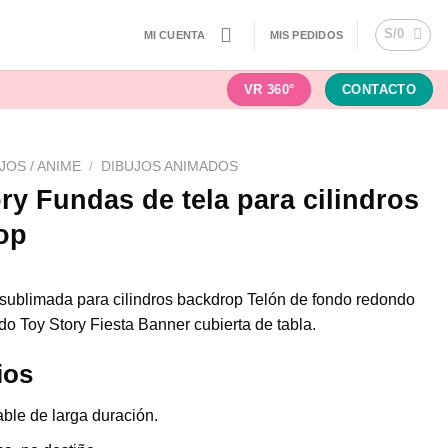
S/
0
MI CUENTA
MIS PEDIDOS
VR 360°
CONTACTO
JOS / ANIME
/
DIBUJOS ANIMADOS
ry Fundas de tela para cilindros
op
 sublimada para cilindros backdrop Telón de fondo redondo
ndo Toy Story Fiesta Banner cubierta de tabla.
ios
ble de larga duración.