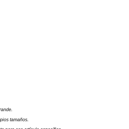
rande.
opios tamaños.