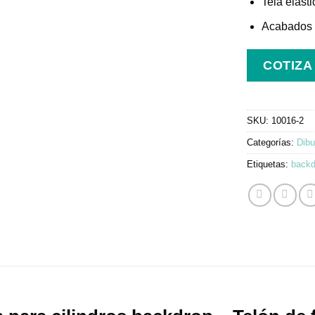
Tela elásti
Acabados d
COTIZA
SKU:
10016-2
Categorías:
Dibu
Etiquetas:
backd