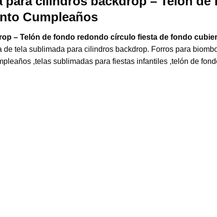
 para cilindros backdrop – Telón de 
vento Cumpleaños
rop – Telón de fondo redondo círculo fiesta de fondo cubi
de tela sublimada para cilindros backdrop. Forros para biombos
pleaños ,telas sublimadas para fiestas infantiles ,telón de fond