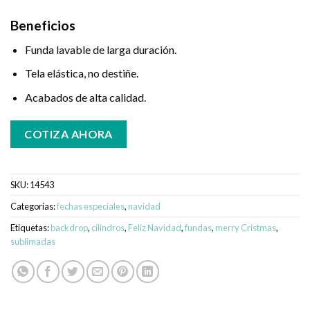
Beneficios
Funda lavable de larga duración.
Tela elástica, no destiñe.
Acabados de alta calidad.
COTIZA AHORA
SKU:
14543
Categorías:
fechas especiales
,
navidad
Etiquetas:
backdrop
,
cilindros
,
Feliz Navidad
,
fundas
,
merry Cristmas
,
sublimadas