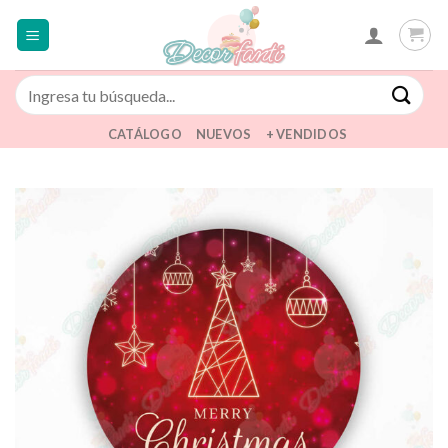
Saltar
al
contenido
Buscar
por:
CATÁLOGO
NUEVOS
+ VENDIDOS