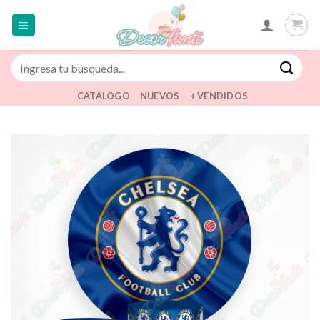
Saltar
al
contenido
Buscar
por:
CATÁLOGO
NUEVOS
+ VENDIDOS