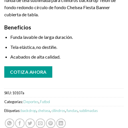
funda de tela sublimada para cilindros backdrop Telón de
fondo redondo círculo de fondo Chelsea Fiesta Banner
cubierta de tabla.
Beneficios
Funda lavable de larga duración.
Tela elástica, no destiñe.
Acabados de alta calidad.
COTIZA AHORA
SKU:
10107a
Categorías:
Deportes
,
Futbol
Etiquetas:
backdrop
,
chelsea
,
cilindros
,
fundas
,
sublimadas