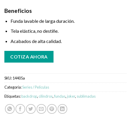
Beneficios
Funda lavable de larga duración.
Tela elástica, no destiñe.
Acabados de alta calidad.
COTIZA AHORA
SKU:
14405a
Categoría:
Series / Peliculas
Etiquetas:
backdrop
,
cilindros
,
fundas
,
joker
,
sublimadas