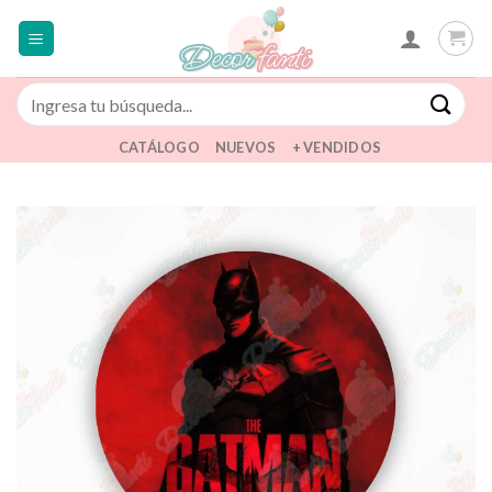
Saltar
al
contenido
Buscar
por:
CATÁLOGO
NUEVOS
+ VENDIDOS