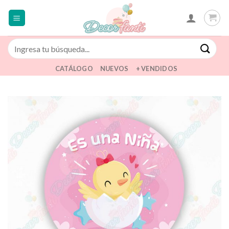
Saltar
al
contenido
Buscar
por:
CATÁLOGO
NUEVOS
+ VENDIDOS