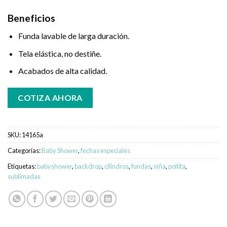
Beneficios
Funda lavable de larga duración.
Tela elástica, no destiñe.
Acabados de alta calidad.
COTIZA AHORA
SKU:
14165a
Categorías:
Baby Shower
,
fechas especiales
Etiquetas:
babyshower
,
backdrop
,
cilindros
,
fundas
,
niña
,
pollita
,
sublimadas