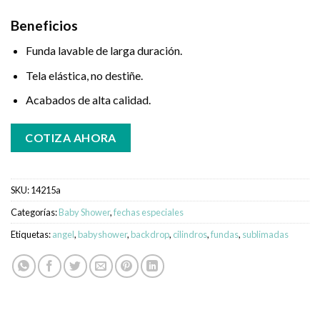
Beneficios
Funda lavable de larga duración.
Tela elástica, no destiñe.
Acabados de alta calidad.
COTIZA AHORA
SKU:
14215a
Categorías:
Baby Shower
,
fechas especiales
Etiquetas:
angel
,
babyshower
,
backdrop
,
cilindros
,
fundas
,
sublimadas