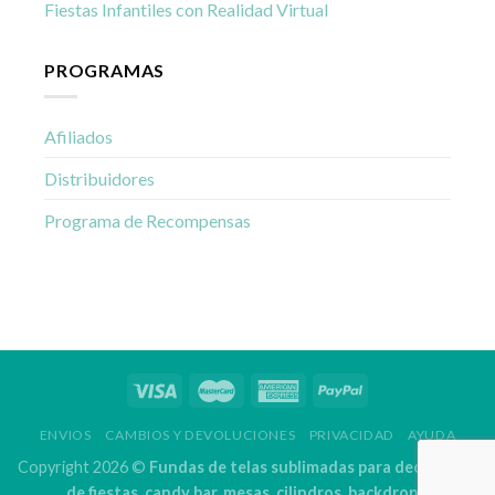
Fiestas Infantiles con Realidad Virtual
PROGRAMAS
Afiliados
Distribuidores
Programa de Recompensas
ENVIOS
CAMBIOS Y DEVOLUCIONES
PRIVACIDAD
AYUDA
Copyright 2026 ©
Fundas de telas sublimadas para decoración
de fiestas, candy bar, mesas, cilindros, backdrops.